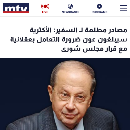
LIVE
NEWSCASTS
PROGRAMS
en
مصادر مطلعة لـ السفير: الأكثرية
الأخبار
سيبلغون عون ضرورة التعامل بعقلانية
مع قرار مجلس شورى
سياسة
ناس
إقتصاد
فن
منوعات
رياضة
كأس العالم
البرامج
جدول البرامج