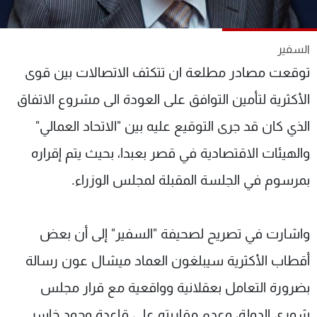
شاهد البرامج
الترددات
السفير
توقعت مصادر مطلعة ان تتكثف الاتصالات بين قوى
عن MTV
وظائف
الإنـتـاج
تواصل معنا
الأكثرية لتأمين التوافق على العودة الى مشروع الاتفاق
لاعلاناتكم
شروط الإسـتخدام
الذي كان قد جرى التوقيع عليه بين "الاتحاد العمالي"
سياسة الخصوصية
والهيئات الاقتصادية في قصر بعبدا، بحيث يتم إقراره
بمرسوم في الجلسة المقبلة لمجلس الوزراء.
واشارت في تصريح لصحيفة "السفير" إلى أن بعض
أقطاب الأكثرية سيبلغون العماد ميشال عون رسالة
بضرورة التعامل بعقلانية وواقعية مع قرار مجلس
شورى الدولة، وعدم مقاربته على قاعدة وجود خاسر