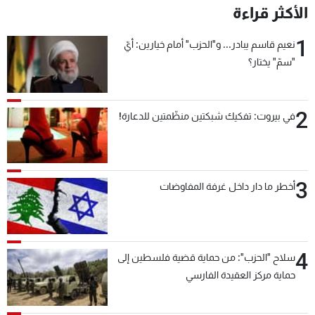
الأكثر قراءة
1
نعيم قاسم يبادر... و"الحزب" أمام خيارين: أيّ
"سمّ" يختار؟
2
في بيروت: تفكيك شبكتين منظّمتين للدعارة!
3
أخطر ما دار داخل غرفة المفاوضات
4
سلاح "الحزب": من حماية قضية فلسطين إلى
حماية مركز العقيدة الفارسي