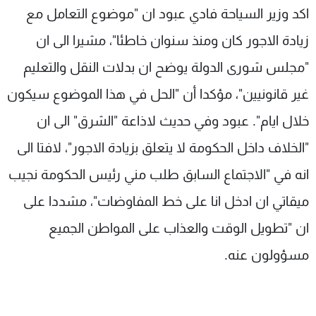
اكد وزير السياحة فادي عبود ان "موضوع التعامل مع
شاهد البرامج
الترددات
زيادة الاجور كان ومنذ سنوان خاطئا"، مشيرا الى ان
"مجلس شورى الدولة يوضح ان بدلات النقل والتعليم
عن MTV
وظائف
غير قانونيين"، مؤكدا أن "الحل في هذا الموضوع سيكون
الإنـتـاج
تواصل معنا
لاعلاناتكم
شروط الإسـتخدام
خلال ايام". عبود وفي حديث لاذاعة "الشرق" الى ان
سياسة الخصوصية
"الخلاف داخل الحكومة لا يتعلق بزيادة الاجور"، لافتا الى
انه في "الاجتماع السابق طلب مني رئيس الحكومة نجيب
ميقاتي ان ادخل انا على خط المفاوضات"، مشددا على
ان "تطويل الوقت والعذاب على المواطن الجميع
مسؤولون عنه.