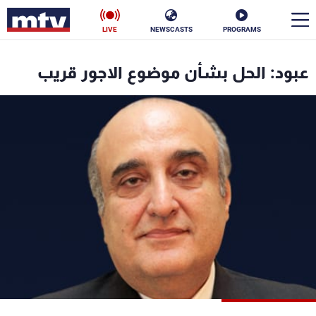
LIVE
NEWSCASTS
PROGRAMS
en
عبود: الحل بشأن موضوع الاجور قريب
الأخبار
سياسة
ناس
إقتصاد
فن
منوعات
رياضة
كأس العالم
البرامج
جدول البرامج