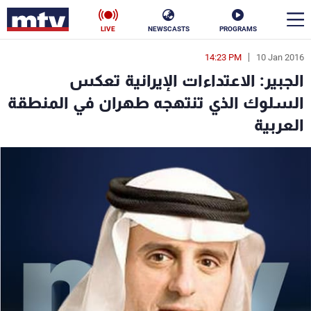
LIVE
NEWSCASTS
PROGRAMS
14:23 PM
10 Jan 2016
en
الجبير: الاعتداءات الإيرانية تعكس
الأخبار
السلوك الذي تنتهجه طهران في المنطقة
العربية
سياسة
ناس
إقتصاد
فن
منوعات
رياضة
كأس العالم
البرامج
جدول البرامج