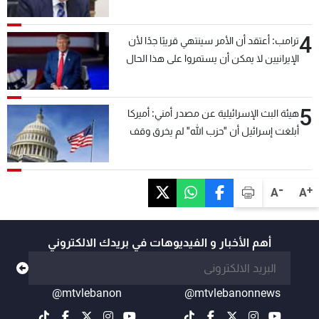
4
ترامب: أعتقد أن الأمر سينتهي قريبًا جدًا لأن
الإيرانيين لا يمكن أن يستمروا على هذا الحال
5
هيئة البث الإسرائيلية عن مصدر أمني: أميركا
أبلغت إسرائيل أن "حزب الله" لم يخرق وقف
إطلاق النار أمس في مجدل زون وطلبت منها
عدم التصعيد خشية أن يؤثر ذلك على مفاوضات
روما
-
+
A
A
أهم الأخبار و الفيديوهات في بريدك الالكتروني
@mtvlebanon
@mtvlebanonnews