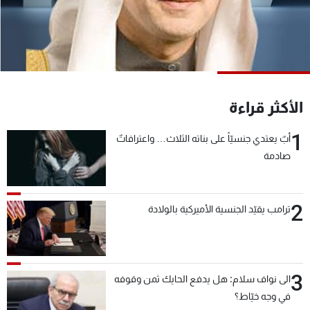
شاهد البرامج
الترددات
عن MTV
وظائف
الإنـتـاج
تواصل معنا
الأكثر قراءة
لاعلاناتكم
شروط الإسـتخدام
سياسة الخصوصية
1
أبٌ يعتدي جنسيّاً على بناته الثلاث… واعترافاتٌ
صادمة
2
ترامب يقيّد الجنسية الأميركية بالولادة
3
الى نواف سلام: هل يدفع الحايك ثمن وقوفه
في وجه خيّاط؟