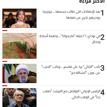
الأكثر قراءة
شاهد البرامج
1
الترددات
بعد الإنتقادات التي طالت جسمها... جورجينا
رودريغيز تخرج عن صمتها
عن MTV
وظائف
الإنـتـاج
تواصل معنا
2
في بوداي: ١٦ خيمة "ماريجوانا"... وضبط أسلحة
لاعلاناتكم
شروط الإسـتخدام
وذخائر
سياسة الخصوصية
3
نائب "الثنائي" يردّ على قاسم... ونائب "الحزب"
عن عون: "انشالله خير"
4
الرئيس الإيراني: التواصل مع المرشد "صعب
جداً" في الوقت الحالي