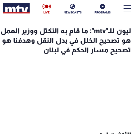
LIVE
NEWSCASTS
PROGRAMS
en
ليون للـ"mtv": ما قام به التكتل ووزير العمل
الأخبار
هو تصحيح الخلل في بدل النقل وهدفنا هو
تصحيح مسار الحكم في لبنان
سياسة
ناس
إقتصاد
فن
منوعات
رياضة
كأس العالم
البرامج
جدول البرامج