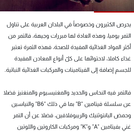
شاهد البرامج
الترددات
يحرص الكثيرون وخصوصاً في البلدان العربية على تناول
عن MTV
وظائف
التمر يوميا، وهذه العادة لها مبررات وجيهة، فالتمر من
الإنـتـاج
تواصل معنا
أكثر المواد الغذائية المفيدة للصحة، فهذه الثمرة تعتبر
لاعلاناتكم
شروط الإسـتخدام
سياسة الخصوصية
غذاء كاملا، لاحتوائها على كلّ أنواع المعادن المفيدة
للجسم إضافة إلى الفيتامينات والمركبات الغذائية النباتية.
فالتمر فيه النحاس والحديد والمغنيسيوم والمنغنيز فضلا
عن سلسلة فيتامين "B" بما في ذلك "B6" والنياسين
وحمض البانتوثنيك والريبوفلافين، فضلا عن أن التمر
غني بفيتامين "A" و"K" ومركبات الكاروتين واللوتين