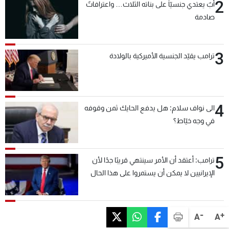
2
أبٌ يعتدي جنسيّاً على بناته الثلاث… واعترافاتٌ
صادمة
3
ترامب يقيّد الجنسية الأميركية بالولادة
4
الى نواف سلام: هل يدفع الحايك ثمن وقوفه
في وجه خيّاط؟
5
ترامب: أعتقد أن الأمر سينتهي قريبًا جدًا لأن
الإيرانيين لا يمكن أن يستمروا على هذا الحال
-
+
A
A