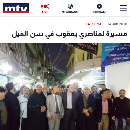
LIVE
NEWSCASTS
PROGRAMS
14:00 PM
14 Jan 2016
en
مسيرة لمناصري يعقوب في سن الفيل
الأخبار
سياسة
ناس
إقتصاد
فن
منوعات
رياضة
كأس العالم
البرامج
جدول البرامج