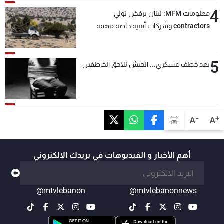
4
معلومات MFM: لبنان يرفض تولي
contractors وشركات أمنية خاصة مهمة
التحقق من نزع سلاح "حزب الله"
5
بعد خطف عسكري... الجيش يُلاحق الخاطفين
-
+
A
A
أهم الأخبار و الفيديوهات في بريدك الالكتروني
@mtvlebanon
@mtvlebanonnews