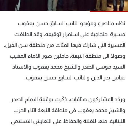
شاهد البرامج
الترددات
نظم مناصرو ومؤيدو النائب السابق حسن يعقوب
عن MTV
وظائف
مسيرة احتجاجية على استمرار توقيفه. وقد انطلقت
الإنـتـاج
تواصل معنا
المسيرة التي شارك فيها المئات من منطقة سن الفيل،
لاعلاناتكم
شروط الإسـتخدام
سياسة الخصوصية
وصولا الى منطقة النبعة، حاملين صور الامام المغيب
السيد موسى الصدر والشيخ محمد يعقوب والاستاذ
عباس بدر الدين والنائب السابق حسن يعقوب.
وردّد المشاركون هتافات، ذكّرت بوقفة الامام الصدر
والشيخ محمد يعقوب في منطقة النبعة اثناء الحرب
اللبنانية، منعا للفتنة والحفاظ على التعايش الاسلامي