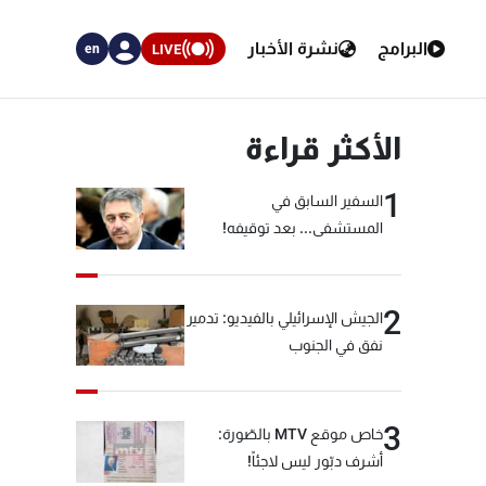
البرامج
نشرة الأخبار
LIVE
en
الأكثر قراءة
1
السفير السابق في
المستشفى... بعد توقيفه!
2
الجيش الإسرائيلي بالفيديو: تدمير
نفق في الجنوب
3
خاص موقع MTV بالصّورة:
أشرف دبّور ليس لاجئاً!