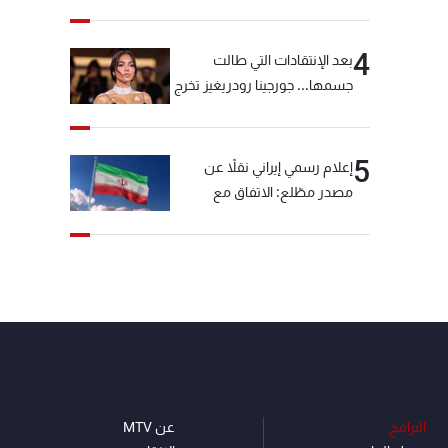
4
بعد الإنتقادات التي طالت
جسمها... جورجينا رودريغيز تخرج
عن صمتها
5
إعلام رسمي إيراني نقلاً عن
مصدر مطّلع: الاتفاق مع
سلطنة عمان بشأن مضيق
هرمز سيتأجل ما دامت أميركا
تهدد إيران
البرامج
عن MTV