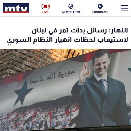
LIVE
NEWSCASTS
PROGRAMS
en
النهار: رسائل بدأت تمر في لبنان
الأخبار
لاستيعاب لحظات انهيار النظام السوري
سياسة
ناس
إقتصاد
فن
منوعات
رياضة
كأس العالم
البرامج
جدول البرامج