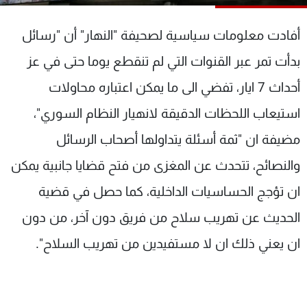
شاهد البرامج
الترددات
أفادت معلومات سياسية لصحيفة "النهار" أن "رسائل
بدأت تمر عبر القنوات التي لم تنقطع يوما حتى في عز
عن MTV
وظائف
أحداث 7 ايار، تفضي الى ما يمكن اعتباره محاولات
الإنـتـاج
تواصل معنا
لاعلاناتكم
شروط الإسـتخدام
استيعاب اللحظات الدقيقة لانهيار النظام السوري"،
سياسة الخصوصية
مضيفة ان "ثمة أسئلة يتداولها أصحاب الرسائل
والنصائح، تتحدث عن المغزى من فتح قضايا جانبية يمكن
ان تؤجج الحساسيات الداخلية، كما حصل في قضية
الحديث عن تهريب سلاح من فريق دون آخر، من دون
ان يعني ذلك ان لا مستفيدين من تهريب السلاح".