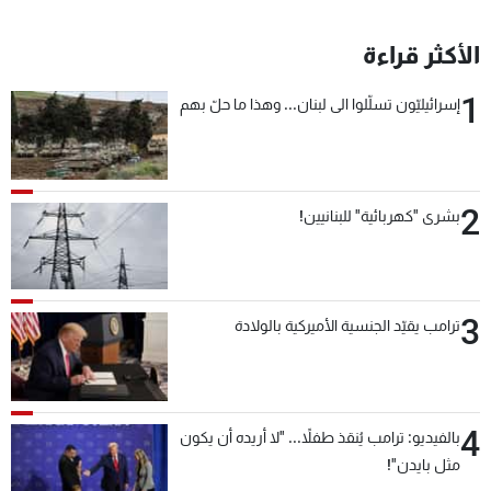
الأكثر قراءة
1
إسرائيليّون تسلّلوا الى لبنان... وهذا ما حلّ بهم
2
بشرى "كهربائية" للبنانيين!
3
ترامب يقيّد الجنسية الأميركية بالولادة
4
بالفيديو: ترامب يُنقذ طفلاً... "لا أريده أن يكون
مثل بايدن"!