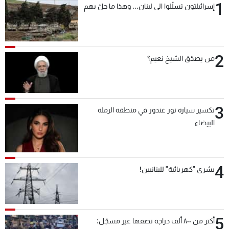
1
إسرائيليّون تسلّلوا الى لبنان... وهذا ما حلّ بهم
2
من يصدّق الشيخ نعيم؟
3
تكسير سيارة نور غندور في منطقة الرملة
البيضاء
4
بشرى "كهربائية" للبنانيين!
5
أكثر من ٨٠٠ ألف دراجة نصفها غير مسجّل: