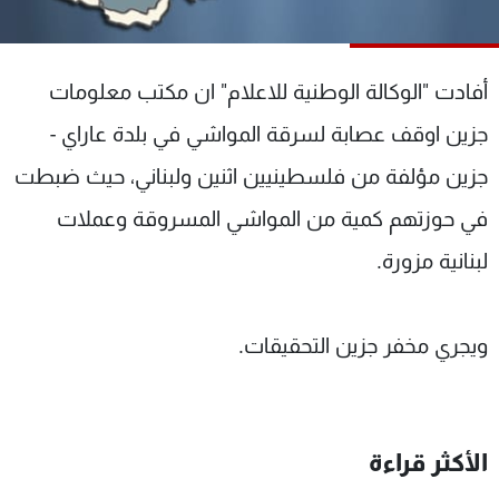
شاهد البرامج
الترددات
أفادت "الوكالة الوطنية للاعلام" ان مكتب معلومات
عن MTV
وظائف
جزين اوقف عصابة لسرقة المواشي في بلدة عاراي -
الإنـتـاج
تواصل معنا
جزين مؤلفة من فلسطينيين اثنين ولبناني، حيث ضبطت
لاعلاناتكم
شروط الإسـتخدام
سياسة الخصوصية
في حوزتهم كمية من المواشي المسروقة وعملات
لبنانية مزورة.
ويجري مخفر جزين التحقيقات.
الأكثر قراءة