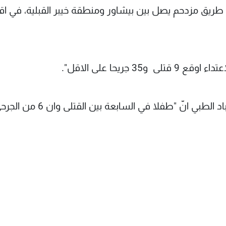
من طريق مزدحم يصل بين بيشاور ومنطقة خيبر القبلية، في اق
ريحا على الاقل".
وقال توحيد ذو الفقار المتحدث باسم مجمّع حيدر اباد الطبي انّ "طفلا في