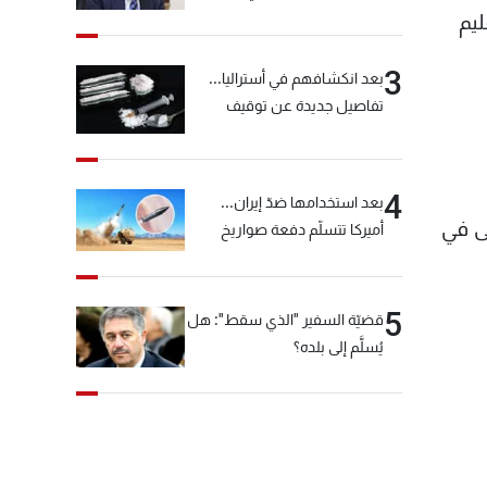
خيّاط؟
ليم
3
بعد انكشافهم في أستراليا...
تفاصيل جديدة عن توقيف
"شبكة الكوكايين"
4
بعد استخدامها ضدّ إيران...
 السابعة بين القتلى وان 6 من الجرحى في
أميركا تتسلّم دفعة صواريخ
كبيرة!
5
قضيّة السفير "الذي سقط": هل
يُسلَّم إلى بلده؟