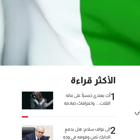
الأكثر قراءة
1
أبٌ يعتدي جنسيّاً على بناته
الثلاث… واعترافاتٌ صادمة
في
2
الى نواف سلام: هل يدفع
الحايك ثمن وقوفه في وجه