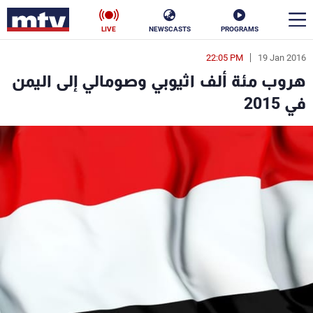
LIVE
NEWSCASTS
PROGRAMS
22:05 PM
19 Jan 2016
en
هروب مئة ألف اثيوبي وصومالي إلى اليمن
الأخبار
في 2015
سياسة
ناس
إقتصاد
فن
منوعات
رياضة
كأس العالم
البرامج
جدول البرامج