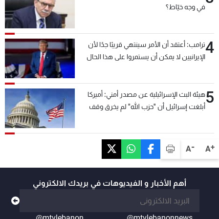
في وجه خيّاط؟
4
ترامب: أعتقد أن الأمر سينتهي قريبًا جدًا لأن
الإيرانيين لا يمكن أن يستمروا على هذا الحال
5
هيئة البث الإسرائيلية عن مصدر أمني: أميركا
أبلغت إسرائيل أن "حزب الله" لم يخرق وقف
إطلاق النار أمس في مجدل زون وطلبت منها
عدم التصعيد خشية أن يؤثر ذلك على مفاوضات
روما
-
+
A
A
أهم الأخبار و الفيديوهات في بريدك الالكتروني
@mtvlebanon
@mtvlebanonnews