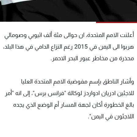
شاهد البرامج
الترددات
أعلنت الامم المتحدة، ان حوالى مئة ألف اثيوبي وصومالي
عن MTV
وظائف
الإنـتـاج
تواصل معنا
هربوا الى اليمن في 2015 رغم النزاع الدامي في هذا البلد،
لاعلاناتكم
شروط الإسـتخدام
سياسة الخصوصية
محذرة من مخاطر عبور البحر الاحمر.
وأشار الناطق بإسم مفوضية الامم المتحدة العليا
للاجئين ادريان ادواردز لوكالة "فرانس برس"، إلى انه "أمر
بالغ الخطورة أكان لجهة المسار أم الوضع الذي يجده
اللاجئون في اليمن".