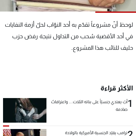
شاهد البرامج
الترددات
لوحظ أنّ مشروعاً تقدّم به أحد النوّاب لحلّ أزمة النفايات
عن MTV
وظائف
في أحد الأقضية سُحب من التداول نتيجة رفض حزب
الإنـتـاج
تواصل معنا
حليف للنائب هذا المشروع.
لاعلاناتكم
شروط الإسـتخدام
سياسة الخصوصية
الأكثر قراءة
1
أبٌ يعتدي جنسيّاً على بناته الثلاث… واعترافاتٌ
صادمة
2
ترامب يقيّد الجنسية الأميركية بالولادة