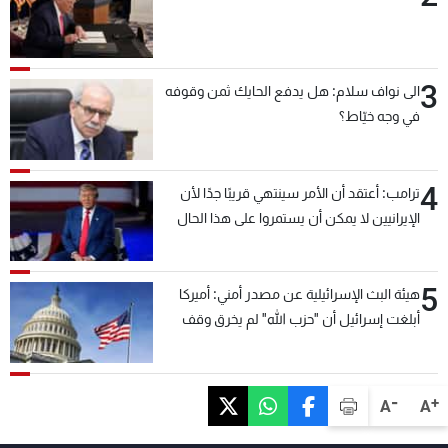
3
الى نواف سلام: هل يدفع الحايك ثمن وقوفه
في وجه خيّاط؟
4
ترامب: أعتقد أن الأمر سينتهي قريبًا جدًا لأن
الإيرانيين لا يمكن أن يستمروا على هذا الحال
5
هيئة البث الإسرائيلية عن مصدر أمني: أميركا
أبلغت إسرائيل أن "حزب الله" لم يخرق وقف
إطلاق النار أمس في مجدل زون وطلبت منها
عدم التصعيد خشية أن يؤثر ذلك على مفاوضات
روما
-
+
A
A