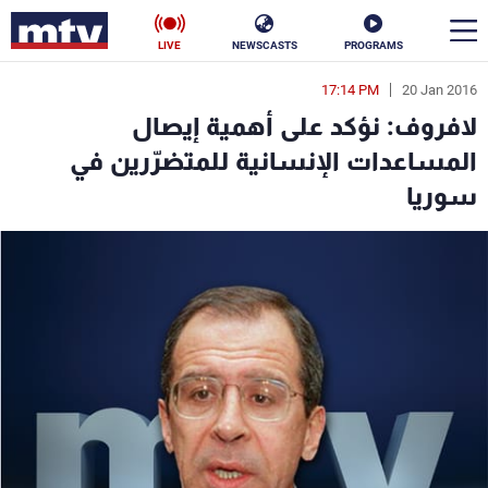
LIVE
NEWSCASTS
PROGRAMS
17:14 PM
20 Jan 2016
en
لافروف: نؤكد على أهمية إيصال
الأخبار
المساعدات الإنسانية للمتضرّرين في
سوريا
سياسة
ناس
إقتصاد
فن
منوعات
رياضة
كأس العالم
البرامج
جدول البرامج