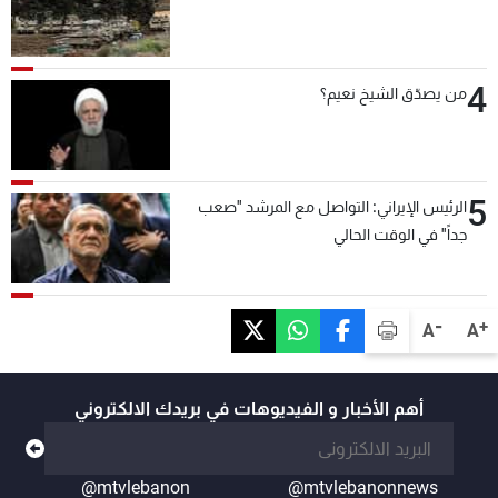
4
من يصدّق الشيخ نعيم؟
5
الرئيس الإيراني: التواصل مع المرشد "صعب
جداً" في الوقت الحالي
-
+
A
A
أهم الأخبار و الفيديوهات في بريدك الالكتروني
@mtvlebanon
@mtvlebanonnews