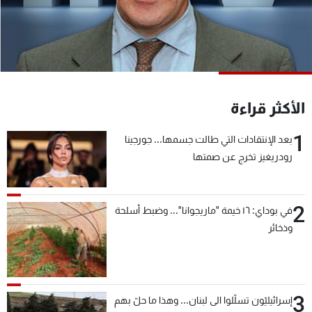
شاهد البرامج
الترددات
عن MTV
وظائف
الإنـتـاج
تواصل معنا
الأكثر قراءة
لاعلاناتكم
شروط الإسـتخدام
سياسة الخصوصية
1
بعد الإنتقادات التي طالت جسمها... جورجينا
رودريغيز تخرج عن صمتها
2
في بوداي: ١٦ خيمة "ماريجوانا"... وضبط أسلحة
وذخائر
3
إسرائيليّون تسلّلوا الى لبنان... وهذا ما حلّ بهم