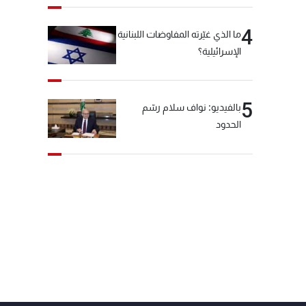
4
ما الذي غيّرته المفاوضات اللبنانية
الإسرائيلية؟
5
بالفيديو: نواف سلام رسّم
الحدود