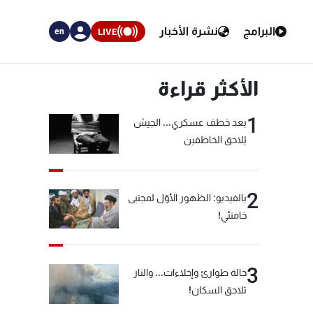
البرامج
نشرة الأخبار
LIVE
en
الأكثر قراءة
1
بعد خطف عسكري... الجيش
يُلاحق الخاطفين
2
بالفيديو: الظهور الأوّل لمجتبى
خامنئي!
3
حالة طوارئ وإخلاءات... والنار
تلاحق السكان!