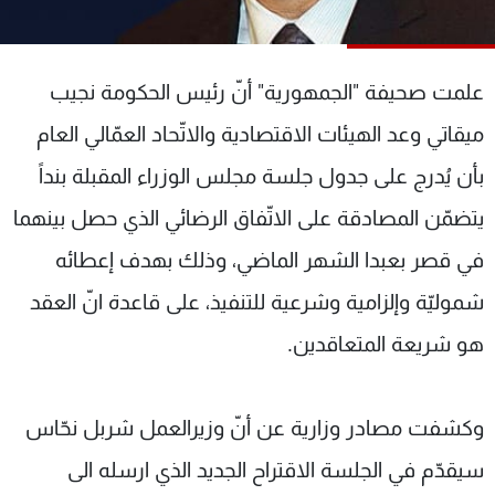
شاهد البرامج
الترددات
علمت صحيفة "الجمهورية" أنّ رئيس الحكومة نجيب
عن MTV
وظائف
ميقاتي وعد الهيئات الاقتصادية والاتّحاد العمّالي العام
الإنـتـاج
تواصل معنا
بأن يُدرج على جدول جلسة مجلس الوزراء المقبلة بنداً
لاعلاناتكم
شروط الإسـتخدام
سياسة الخصوصية
يتضمّن المصادقة على الاتّفاق الرضائي الذي حصل بينهما
في قصر بعبدا الشهر الماضي، وذلك بهدف إعطائه
شموليّة وإلزامية وشرعية للتنفيذ، على قاعدة انّ العقد
هو شريعة المتعاقدين.
وكشفت مصادر وزارية عن أنّ وزيرالعمل شربل نحّاس
سيقدّم في الجلسة الاقتراح الجديد الذي ارسله الى