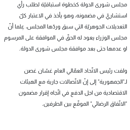
مجلس شورى الدولة كخطوة استباقيّة لطلب رأي
استشاريّ في مضمونه، وهو يأخذ في الاعتبار كلّ
التعديلات الجوهريّة التي سبق وردّها المجلس، عِلما أنّ
مجلس الوزراء يعود له الحقّ في الموافقة على المرسوم
او عدمها حتى بعد موافقة مجلس شورى الدولة.
ولفت رئيس الاتّحاد العمّالي العام غسّان غصن
لـ"الجمهورية" إلى إنّ الاتّصالات جارية مع الهيئات
الاقتصادية من اجل الدفع في اتّجاه إقرار مضمون
"الاتّفاق الرضائي" الموقّع بين الطرفين.