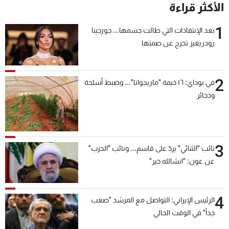
الأكثر قراءة
1
بعد الإنتقادات التي طالت جسمها... جورجينا
رودريغيز تخرج عن صمتها
2
في بوداي: ١٦ خيمة "ماريجوانا"... وضبط أسلحة
وذخائر
3
نائب "الثنائي" يردّ على قاسم... ونائب "الحزب"
عن عون: "انشالله خير"
4
الرئيس الإيراني: التواصل مع المرشد "صعب
جداً" في الوقت الحالي