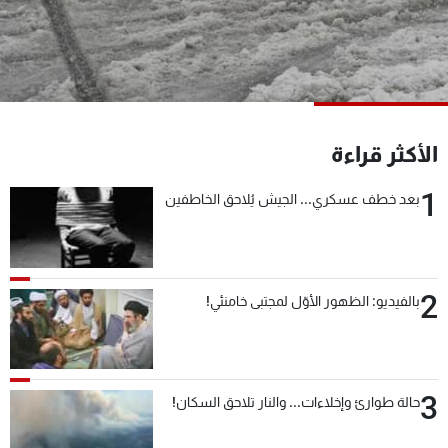
شاهد البرامج
الترددات
عن MTV
وظائف
الإنـتـاج
تواصل معنا
الأكثر قراءة
لاعلاناتكم
شروط الإسـتخدام
سياسة الخصوصية
1
بعد خطف عسكري... الجيش يُلاحق الخاطفين
2
بالفيديو: الظهور الأوّل لمجتبى خامنئي!
3
حالة طوارئ وإخلاءات... والنار تلاحق السكان!