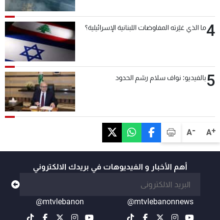
4
ما الذي غيّرته المفاوضات اللبنانية الإسرائيلية؟
5
بالفيديو: نواف سلام رسّم الحدود
-
+
A
A
أهم الأخبار و الفيديوهات في بريدك الالكتروني
@mtvlebanon
@mtvlebanonnews