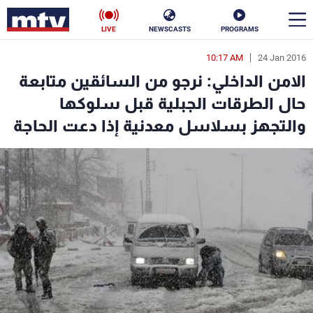
LIVE
NEWSCASTS
PROGRAMS
10:17 AM
24 Jan 2016
en
الامن الداخلي: نرجو من السائقين متابعة
الأخبار
حال الطرقات الجبلية قبل سلوكها
والتجهز بسلاسل معدنية إذا دعت الحاجة
سياسة
ناس
إقتصاد
فن
منوعات
رياضة
كأس العالم
البرامج
جدول البرامج