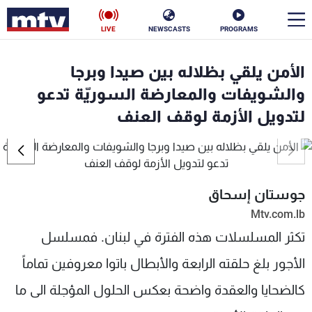
LIVE
NEWSCASTS
PROGRAMS
en
الأمن يلقي بظلاله بين صيدا وبرجا
الأخبار
والشويفات والمعارضة السوريّة تدعو
لتدويل الأزمة لوقف العنف
سياسة
ناس
إقتصاد
فن
منوعات
رياضة
جوستان إسحاق
Mtv.com.lb
كأس العالم
تكثر المسلسلات هذه الفترة في لبنان. فمسلسل
الأجور بلغ حلقته الرابعة والأبطال باتوا معروفين تماماً
كالضحايا والعقدة واضحة بعكس الحلول المؤجلة الى ما
البرامج
جدول البرامج