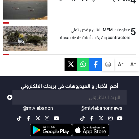
4
5
معلومات MFM: لبنان يرفض تولي
contractors وشركات أمنية خاصة مهمة
التحقق من نزع سلاح "حزب الله"
-
+
A
A
أهم الأخبار و الفيديوهات في بريدك الالكتروني
@mtvlebanon
@mtvlebanonnews