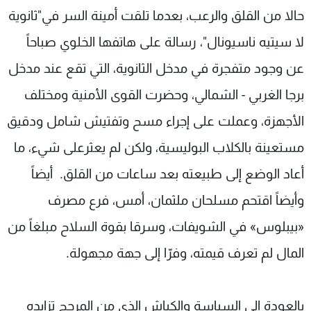
حالا من القلق والرعب، بعدما تلقت أمينة السر في"ثانوية
لا سيتيه ناسيونال"، رسالة على هاتفها الخلوي صباحاً
عن وجود متفجرة في مدخل الثانوية، التي تقع عند مدخل
برجا الغربي - الشمالي، وحضرت القوى الأمنية ومختلف
الأجهزة، وعملت على إجراء مسح وتفتيش شامل ودقيق
مستعينة بالكلاب البوليسية، ولكن لم يعثرعلى شيء، ما
أعاد الوضع إلى طبيعته بعد ساعات من القلق. أيضاً
وأيضاً اقتحم مسلحان ملثمان، أمس، فرع مصرف
«بيبلوس» في الشويفات، وسرقا بقوة السلاح مبلغاً من
المال لم تعرف قيمته، وفرّا إلى جهة مجهولة.
بالعودة الى السياسة والكباش الذي من المرجح تزايده