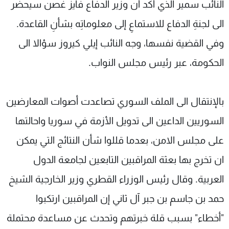
النائب سمير الذي أكد أنّ وزير الدفاع فايز غصن سيحضر
الى لجنةِ الدفاع للاستماعِ إلى معلوماتِه بشأنِ القاعدة.
وفي القضية نفسها، وجه النائب إيلي كيروز سؤالا الى
الحكومة، عبر رئيس مجلس النواب.
بالإنتقال الى الملف السوري تصاعدت أصوات المعارضين
السوريين الداعين الى تدويل الأزمة في سوريا واحالتها
على مجلس الامن، بعدما قللوا شأن النتائج التي يمكن
ان تخرج بها بعثة المراقبين التابعين لجامعة الدول
العربية. وقال رئيس الوزراء القطري وزير الخارجية الشيخ
حمد بن جاسم بن جبر آل ثاني إن المراقبين ارتكبوا
"أخطاء" بسبب قلة خبرتهم وتحدث عن مساعدة محتملة