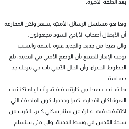
بعد الحلقة الأخيرة.
شاهد البرامج
الترددات
وها هو مسلسل الرسائل الأمنيّة يستمر ولكن المفارقة
عن MTV
وظائف
أن الأبطال أصحاب الأيادي السود مجهولون.
الإنـتـاج
تواصل معنا
والى صيدا من جديد. والجديد عبوة ناسفة والسبب،
لاعلاناتكم
شروط الإسـتخدام
سياسة الخصوصية
توجيه الإنذار للجميع بأن الوضع الأمني في المدينة، بلغ
الخطوط الحمراء، وأن الخلل الأمني بات في مرحلة جد
حساسة
ها قد نجت صيدا من كارثة حقيقية، وأنه لو لم تكتشف
العبوة لكان انفجارها كبيرا ومدمرا، كون المنطقة التي
اكتشفت فيها عبارة عن سنتر سكني كبير، بالقرب من
ساحة القدس في وسط المدينة. والى متى ستسلم