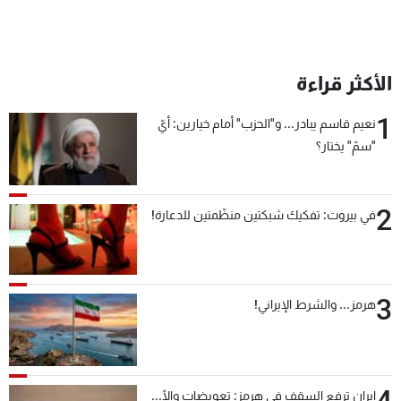
الأكثر قراءة
1
نعيم قاسم يبادر... و"الحزب" أمام خيارين: أيّ
"سمّ" يختار؟
2
في بيروت: تفكيك شبكتين منظّمتين للدعارة!
3
هرمز... والشرط الإيراني!
إيران ترفع السقف في هرمز: تعويضات وإلّا...