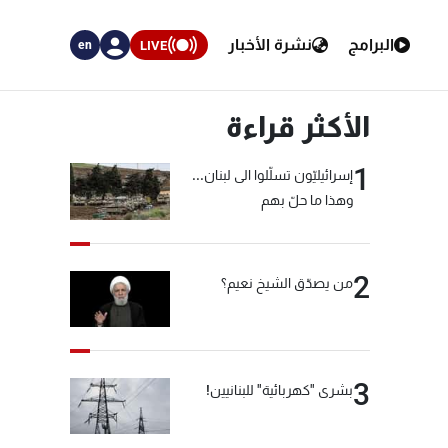
البرامج
نشرة الأخبار
LIVE
en
الأكثر قراءة
1
إسرائيليّون تسلّلوا الى لبنان...
وهذا ما حلّ بهم
2
من يصدّق الشيخ نعيم؟
3
بشرى "كهربائية" للبنانيين!