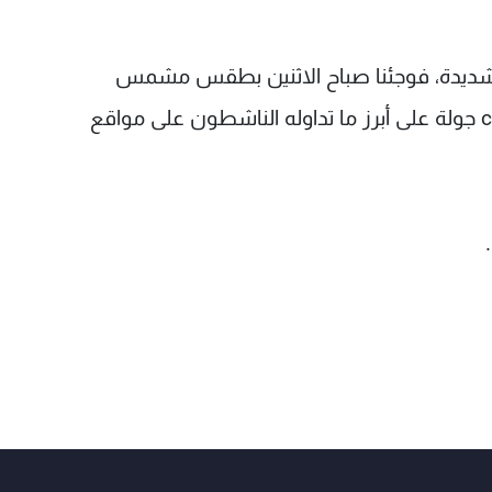
ح شديدة، فوجئنا صباح الاثنين بطقس مشمس
وصافٍ، وفي الفيديو المرفق من فقرة connected جولة على أبرز ما تداوله الناشطون على مواقع