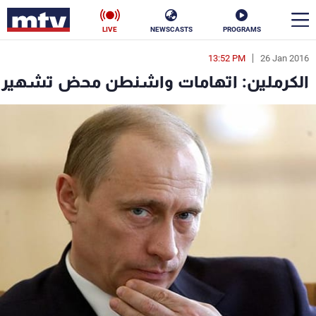
LIVE
NEWSCASTS
PROGRAMS
13:52 PM
26 Jan 2016
en
الكرملين: اتهامات واشنطن محض تشهير
الأخبار
سياسة
ناس
إقتصاد
فن
منوعات
رياضة
كأس العالم
البرامج
جدول البرامج