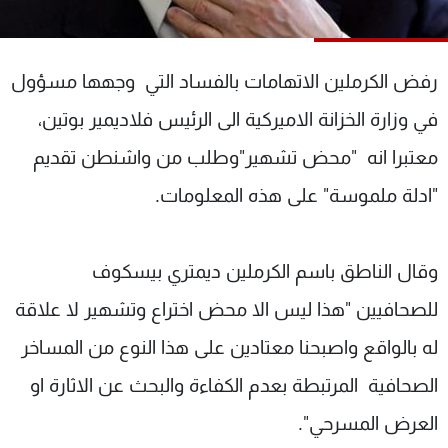
شاهد البرامج
الترددات
رفض الكرملين الاتهامات بالفساد التي وجهها مسؤول
عن MTV
وظائف
في وزارة الخزانة الاميركية الى الرئيس فلاديمير بوتين،
الإنـتـاج
تواصل معنا
معتبرا انه "محض تشهير"وطلب من واشنطن تقديم
لاعلاناتكم
شروط الإسـتخدام
سياسة الخصوصية
"ادلة ملموسة" على هذه المعلومات.
وقال الناطق باسم الكرملين ديمتري بيسكوف
للصحافيين "هذا ليس الا محض اختراع وتشهير لا علاقة
له بالواقع واصبحنا معتادين على هذا النوع من المساخر
الصحافية المرتبطة بعدم الكفاءة والبحث عن الاثارة او
العرض المسرحي".