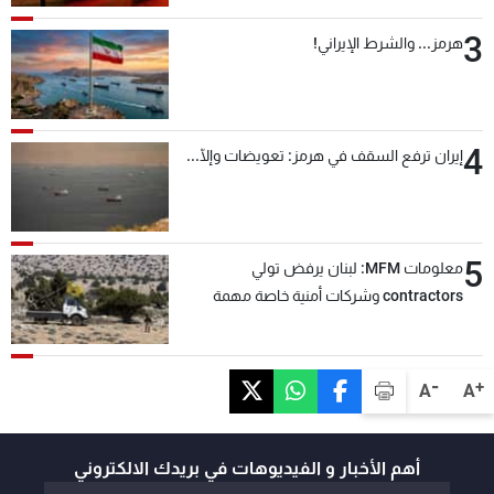
3
هرمز... والشرط الإيراني!
4
إيران ترفع السقف في هرمز: تعويضات وإلّا...
5
معلومات MFM: لبنان يرفض تولي
contractors وشركات أمنية خاصة مهمة
التحقق من نزع سلاح "حزب الله"
-
+
A
A
أهم الأخبار و الفيديوهات في بريدك الالكتروني