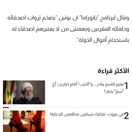
وقال لبرنامج "بانوراما" ان بوتين "يضخم ثروات اصدقائه
وحلفائه المقربين ويهمش من لا يعتبرهم اصدقاء له
باستخدام أموال الدولة".
الأكثر قراءة
1
نعيم قاسم يبادر... و"الحزب" أمام خيارين: أيّ
"سمّ" يختار؟
2
في بيروت: تفكيك شبكتين منظّمتين للدعارة!