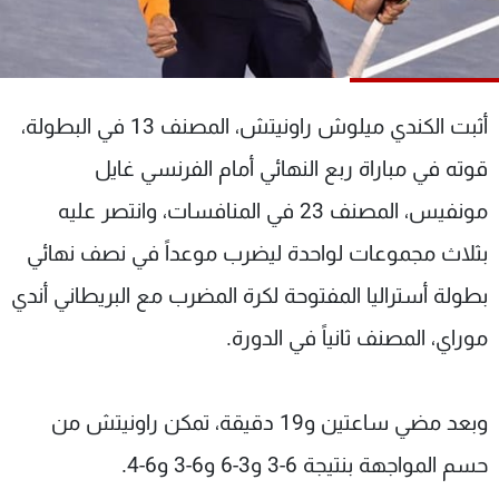
شاهد البرامج
الترددات
أثبت الكندي ميلوش راونيتش، المصنف 13 في البطولة،
عن MTV
وظائف
الإنـتـاج
تواصل معنا
قوته في مباراة ربع النهائي أمام الفرنسي غايل
لاعلاناتكم
شروط الإسـتخدام
سياسة الخصوصية
مونفيس، المصنف 23 في المنافسات، وانتصر عليه
بثلاث مجموعات لواحدة ليضرب موعداً في نصف نهائي
بطولة أستراليا المفتوحة لكرة المضرب مع البريطاني أندي
موراي، المصنف ثانياً في الدورة.
وبعد مضي ساعتين و19 دقيقة، تمكن راونيتش من
حسم المواجهة بنتيجة 6-3 و3-6 و6-3 و6-4.