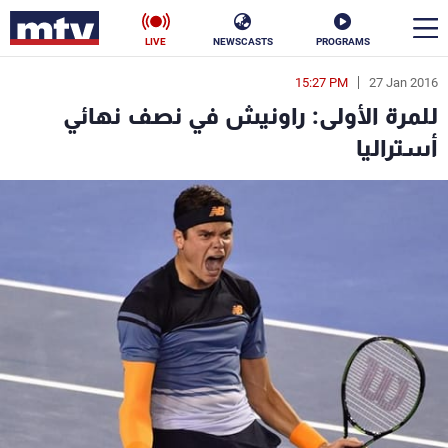
LIVE
NEWSCASTS
PROGRAMS
15:27 PM
27 Jan 2016
en
للمرة الأولى: راونيش في نصف نهائي
الأخبار
أستراليا
سياسة
ناس
إقتصاد
فن
منوعات
رياضة
كأس العالم
البرامج
جدول البرامج