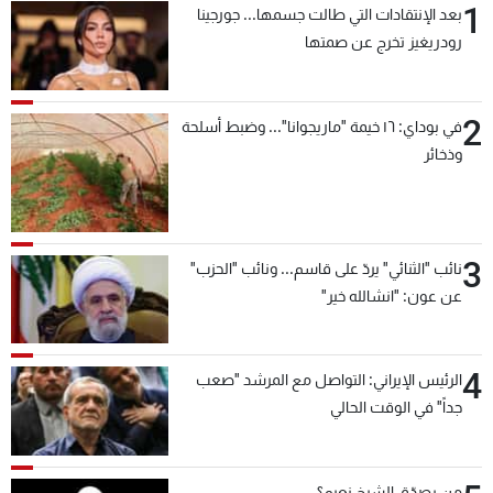
1
بعد الإنتقادات التي طالت جسمها... جورجينا
رودريغيز تخرج عن صمتها
2
في بوداي: ١٦ خيمة "ماريجوانا"... وضبط أسلحة
وذخائر
3
نائب "الثنائي" يردّ على قاسم... ونائب "الحزب"
عن عون: "انشالله خير"
4
الرئيس الإيراني: التواصل مع المرشد "صعب
جداً" في الوقت الحالي
من يصدّق الشيخ نعيم؟