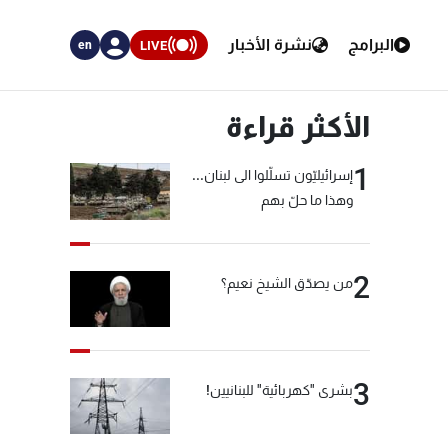
البرامج
نشرة الأخبار
LIVE
en
الأكثر قراءة
1
إسرائيليّون تسلّلوا الى لبنان...
وهذا ما حلّ بهم
2
من يصدّق الشيخ نعيم؟
3
بشرى "كهربائية" للبنانيين!