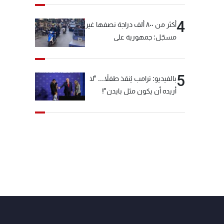
4
أكثر من ٨٠٠ ألف دراجة نصفها غير
مسجّل: جمهورية على
"دولابَين"!
5
بالفيديو: ترامب يُنقذ طفلاً... "لا
أريده أن يكون مثل بايدن"!