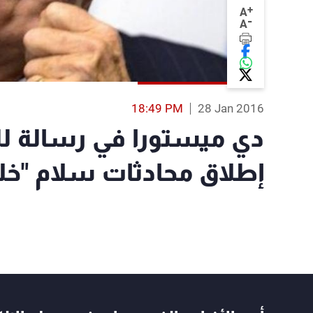
+
A
-
A
18:49 PM
28 Jan 2016
دي ميستورا في رسالة ل
إطلاق محادثات سلام "خلال 