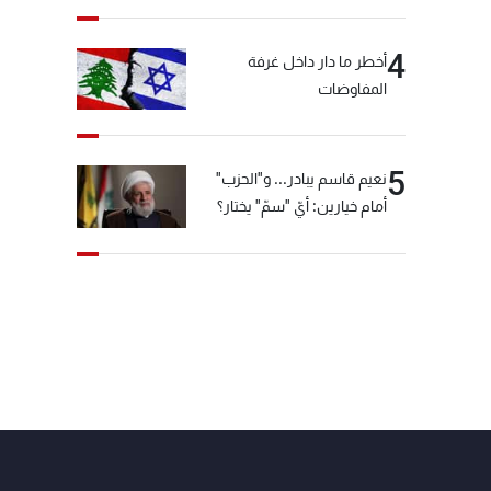
4
أخطر ما دار داخل غرفة
المفاوضات
5
نعيم قاسم يبادر... و"الحزب"
أمام خيارين: أيّ "سمّ" يختار؟