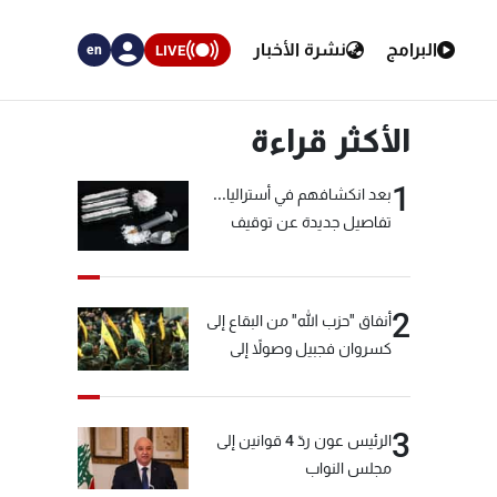
البرامج
نشرة الأخبار
LIVE
en
الأكثر قراءة
1
بعد انكشافهم في أستراليا...
تفاصيل جديدة عن توقيف
"شبكة الكوكايين"
2
أنفاق "حزب الله" من البقاع إلى
كسروان فجبيل وصولاً إلى
المختارة... التفاصيل في نشرة
الأخبار بعد قليل
3
الرئيس عون ردّ 4 قوانين إلى
مجلس النواب