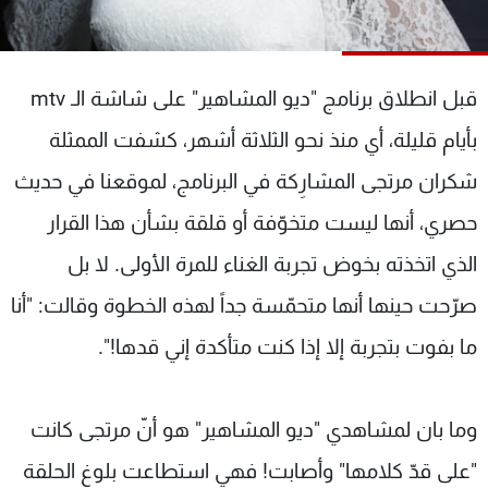
شاهد البرامج
الترددات
قبل انطلاق برنامج "ديو المشاهير" على شاشة الـ mtv
عن MTV
وظائف
بأيام قليلة، أي منذ نحو الثلاثة أشهر، كشفت الممثلة
الإنـتـاج
تواصل معنا
لاعلاناتكم
شروط الإسـتخدام
شكران مرتجى المشارِكة في البرنامج، لموقعنا في حديث
سياسة الخصوصية
حصري، أنها ليست متخوّفة أو قلقة بشأن هذا القرار
الذي اتخذته بخوض تجربة الغناء للمرة الأولى. لا بل
صرّحت حينها أنها متحمّسة جداً لهذه الخطوة وقالت: "أنا
ما بفوت بتجربة إلا إذا كنت متأكدة إني قدها!".
وما بان لمشاهدي "ديو المشاهير" هو أنّ مرتجى كانت
"على قدّ كلامها" وأصابت! فهي استطاعت بلوغ الحلقة