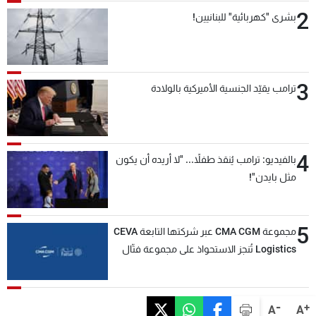
2
بشرى "كهربائية" للبنانيين!
3
ترامب يقيّد الجنسية الأميركية بالولادة
4
بالفيديو: ترامب يُنقذ طفلاً... "لا أريده أن يكون
مثل بايدن"!
5
مجموعة CMA CGM عبر شركتها التابعة CEVA
Logistics تُنجز الاستحواذ على مجموعة فتّال
-
+
A
A