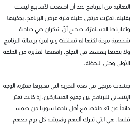
النهائية من البرنامج بعد أن اجتهدت لأسابيع ليست
بقليلة. تميّزت مرتجى طيلة فترة عرض البرنامج، بجدّيتها
وتمارينها المستمرّة. صحيح أنّ شكران هي صاحبة
شخصية مرحة لكنها لم تستخفّ ولو لمرة برسالة البرنامج
ولا بثقتها بنفسها في النجاح. رافقتها المثابرة من الحلقة
الأولى وحتى اللحظة.
جسّدت مرتجى في هذه التجربة التي تعتبرها مميّزة، الوجه
الإنساني للبرنامج بين جميع المشاركين. إذ كانت تعبّر
دائماً عن تعاطفها مع أهل بلدها سوريا من صميم
قلبها. هي التي تدرك ألمهم وتعيشه كل يومٍ معهم.