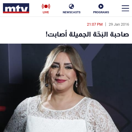
LIVE
NEWSCASTS
PROGRAMS
21:07 PM
29 Jan 2016
en
صاحبة البَحّة الجميلة أصابت!
الأخبار
سياسة
ناس
إقتصاد
فن
منوعات
رياضة
كأس العالم
البرامج
جدول البرامج