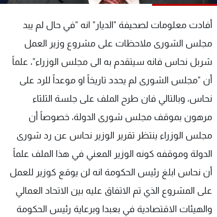
شاهد البرامج
الترددات
أفادت معلومات لصحيفة "الديار" انه "في حال لم يبد
مجلس الشورى ملاحظات على مشروع وزير العمل
عن MTV
وظائف
شربل نحاس فانه سيتقدم به الى مجلس الوزراء"، علماً
الإنـتـاج
تواصل معنا
لاعلاناتكم
شروط الإسـتخدام
أن "مجلس الشورى لم يحدد تاريخاً او موعداً للرد على
سياسة الخصوصية
نحاس، وبالتالي فان طرح الملف على جلسة الثلثاء
مرهون بموقف مجلس شورى الدولة، خصوصاً أن
مجلس الوزراء ينتظر تقرير الوزير نحاس عن رد شورى
الدولة وموقفه كونه الوزير المعني في هذا الملف علماً
أن نحاس ابلغ رئيس الحكومة انه لن يوقع كوزير للعمل
على المشروع الذي تم الاتفاق عليه بين الاتحاد العمالي
والهيئات الاقتصادية في بعبدا وبرعاية رئيس الحكومة