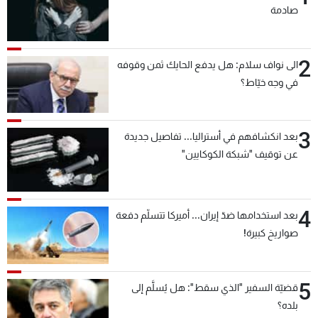
صادمة
2
الى نواف سلام: هل يدفع الحايك ثمن وقوفه
في وجه خيّاط؟
3
بعد انكشافهم في أستراليا... تفاصيل جديدة
عن توقيف "شبكة الكوكايين"
4
بعد استخدامها ضدّ إيران... أميركا تتسلّم دفعة
صواريخ كبيرة!
5
قضيّة السفير "الذي سقط": هل يُسلَّم إلى
بلده؟