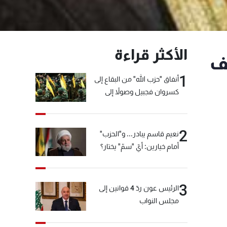
الأكثر قراءة
قف
1
أنفاق "حزب الله" من البقاع إلى
كسروان فجبيل وصولاً إلى
المختارة... التفاصيل في نشرة
الأخبار بعد قليل
2
نعيم قاسم يبادر... و"الحزب"
أمام خيارين: أيّ "سمّ" يختار؟
3
الرئيس عون ردّ 4 قوانين إلى
مجلس النواب