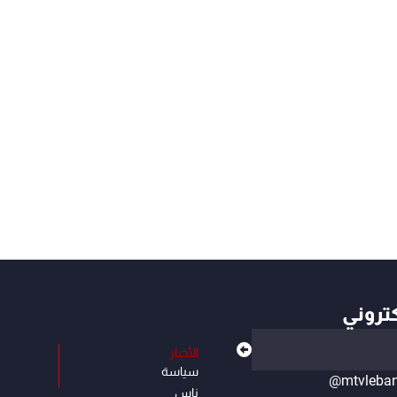
كتروني
الأخبار
سياسة
@mtvleba
ناس