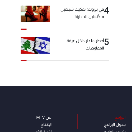
4
في بيروت: تفكيك شبكتين
منظّمتين للدعارة!
5
أخطر ما دار داخل غرفة
المفاوضات
البرامج
عن MTV
جدول البرامج
الإنـتـاج
شاهد البرامج
لاعلاناتكم