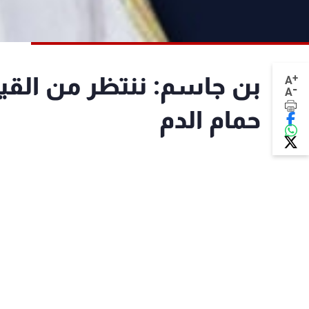
+
بن جاسم: ننتظر من القي
A
-
A
حمام الدم