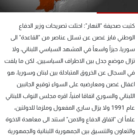
شاهد البرامج
الترددات
كتبت صحيفة "النهار": احتلت تصريحات وزير الدفاع
عن MTV
وظائف
الوطني فايز غصن عن تسلل عناصر من "القاعدة" الى
الإنـتـاج
تواصل معنا
سوريا، حيزاً واسعاً في المشهد السياسي اللبناني، ولا
لاعلاناتكم
شروط الإسـتخدام
سياسة الخصوصية
تزال موضع جدل بين الاطراف السياسيين. لكن ما يلفت
في السجال عن الخروق المتبادلة بين لبنان وسوريا، هو
اغفال غصن ومعارضيه على السواء توقيع الجانبين
اللبناني والسوري اتفاقا امنياً، اقره مجلس النواب اللبناني
عام 1991 ولا يزال ساري المفعول وملزما للدولتين،
علماً ان "اتفاق الدفاع والامن" استند الى معاهدة الاخوة
والتعاون والتنسيق بين الجمهورية اللبنانية والجمهورية