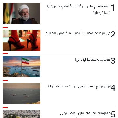
1
نعيم قاسم يبادر... و"الحزب" أمام خيارين: أيّ
"سمّ" يختار؟
2
في بيروت: تفكيك شبكتين منظّمتين للدعارة!
3
هرمز... والشرط الإيراني!
4
إيران ترفع السقف في هرمز: تعويضات وإلّا...
5
معلومات MFM: لبنان يرفض تولي