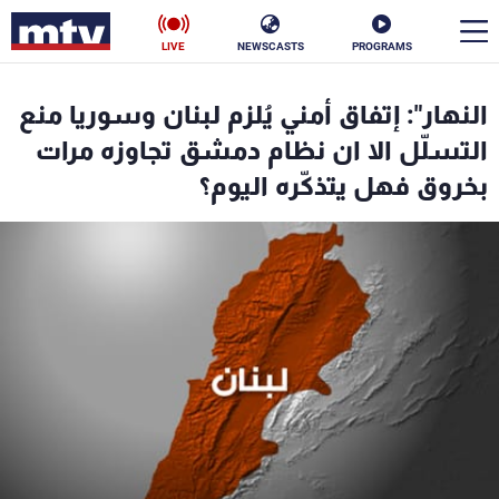
LIVE
NEWSCASTS
PROGRAMS
en
النهار": إتفاق أمني يُلزم لبنان وسوريا منع
الأخبار
التسلّل الا ان نظام دمشق تجاوزه مرات
بخروق فهل يتذكّره اليوم؟
سياسة
ناس
إقتصاد
فن
منوعات
رياضة
كأس العالم
البرامج
جدول البرامج