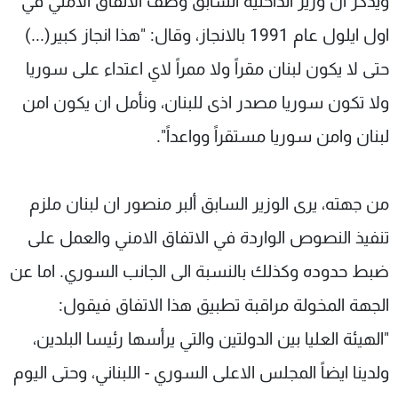
ويذكر ان وزير الداخلية السابق وصف الاتفاق الامني في
اول ايلول عام 1991 بالانجاز، وقال: "هذا انجاز كبير(...)
حتى لا يكون لبنان مقراً ولا ممراً لاي اعتداء على سوريا
ولا تكون سوريا مصدر اذى للبنان، ونأمل ان يكون امن
لبنان وامن سوريا مستقراً وواعداً".
من جهته، يرى الوزير السابق ألبر منصور ان لبنان ملزم
تنفيذ النصوص الواردة في الاتفاق الامني والعمل على
ضبط حدوده وكذلك بالنسبة الى الجانب السوري. اما عن
الجهة المخولة مراقبة تطبيق هذا الاتفاق فيقول:
"الهيئة العليا بين الدولتين والتي يرأسها رئيسا البلدين،
ولدينا ايضاً المجلس الاعلى السوري - اللبناني، وحتى اليوم