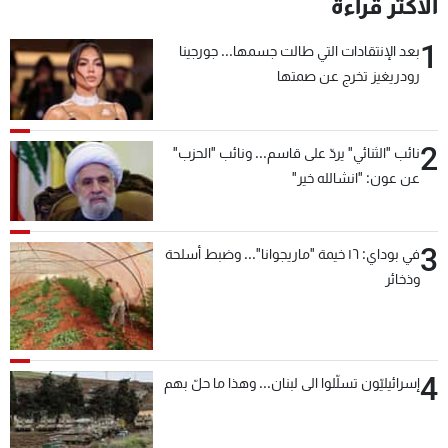
الأكثر قراءة
1
بعد الإنتقادات التي طالت جسمها... جورجينا
رودريغيز تخرج عن صمتها
2
نائب "الثنائي" يردّ على قاسم... ونائب "الحزب"
عن عون: "انشالله خير"
3
في بوداي: ١٦ خيمة "ماريجوانا"... وضبط أسلحة
وذخائر
4
إسرائيليّون تسلّلوا الى لبنان... وهذا ما حلّ بهم