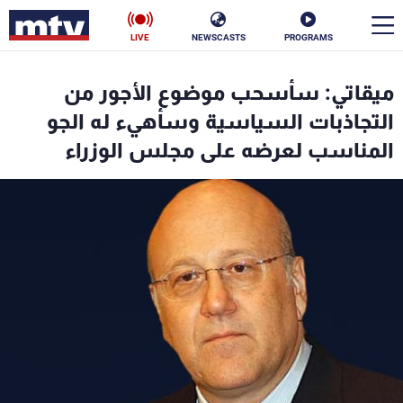
LIVE
NEWSCASTS
PROGRAMS
en
ميقاتي: سأسحب موضوع الأجور من
الأخبار
التجاذبات السياسية وسأهيء له الجو
المناسب لعرضه على مجلس الوزراء
سياسة
ناس
إقتصاد
فن
منوعات
رياضة
كأس العالم
البرامج
جدول البرامج