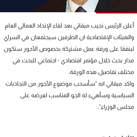
شاهد البرامج
الترددات
أعلن الرئيس نجيب ميقاتي بعد لقاء الإتحاد العمالي العام
عن MTV
وظائف
والهيئات الإقتصادية ان الطرفين سيجتمعان في السراي
الإنـتـاج
تواصل معنا
ليتفقا على ورقة عمل مشتركة بخصوص الأجور ستكون
لاعلاناتكم
شروط الإسـتخدام
سياسة الخصوصية
مدار بحث خلال مؤتمر اقتصادي - اجتماعي للبحث في
مختلف تفاصيل هذه الورقة.
واكد ميقاتي انه "سأسحب موضوع الأجور من التجاذبات
السياسية وسأهيء له الجو المناسب لعرضه على
مجلس الوزراء".