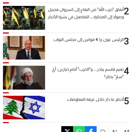
2
أنفاق "حزب الله" من البقاع إلى كسروان فجبيل
وصولاً إلى المختارة... التفاصيل في نشرة الأخبار
بعد قليل
3
الرئيس عون ردّ 4 قوانين إلى مجلس النواب
4
نعيم قاسم يبادر... و"الحزب" أمام خيارين: أيّ
"سمّ" يختار؟
5
أخطر ما دار داخل غرفة المفاوضات
-
+
A
A