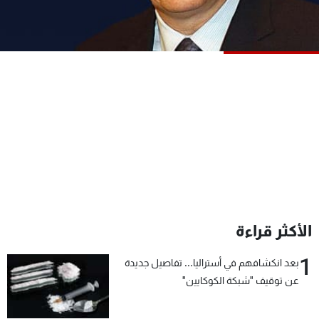
شاهد البرامج
الترددات
عن MTV
وظائف
الإنـتـاج
تواصل معنا
لاعلاناتكم
شروط الإسـتخدام
سياسة الخصوصية
الأكثر قراءة
1
بعد انكشافهم في أستراليا... تفاصيل جديدة
عن توقيف "شبكة الكوكايين"