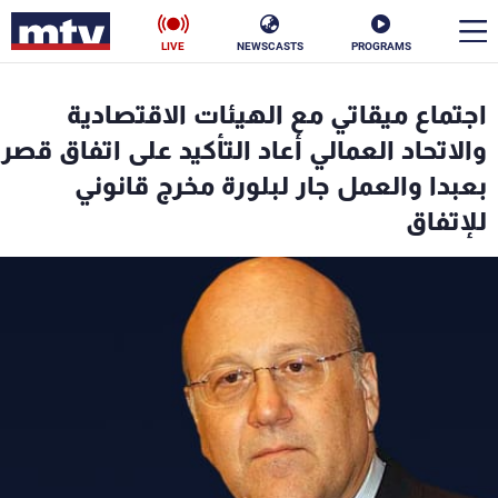
LIVE
NEWSCASTS
PROGRAMS
en
اجتماع ميقاتي مع الهيئات الاقتصادية
الأخبار
والاتحاد العمالي أعاد التأكيد على اتفاق قصر
بعبدا والعمل جار لبلورة مخرج قانوني
سياسة
ناس
للإتفاق
إقتصاد
فن
منوعات
رياضة
كأس العالم
البرامج
جدول البرامج