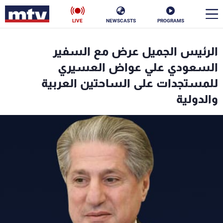
LIVE
NEWSCASTS
PROGRAMS
en
الرئيس الجميل عرض مع السفير
الأخبار
السعودي علي عواض العسيري
للمستجدات على الساحتين العربية
سياسة
ناس
والدولية
إقتصاد
فن
منوعات
رياضة
كأس العالم
البرامج
جدول البرامج