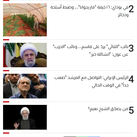
2
في بوداي: ١٦ خيمة "ماريجوانا"... وضبط أسلحة
وذخائر
3
نائب "الثنائي" يردّ على قاسم... ونائب "الحزب"
عن عون: "انشالله خير"
4
الرئيس الإيراني: التواصل مع المرشد "صعب
جداً" في الوقت الحالي
5
من يصدّق الشيخ نعيم؟