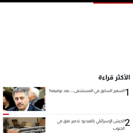
شاهد البرامج
الترددات
عن MTV
وظائف
الإنـتـاج
تواصل معنا
لاعلاناتكم
شروط الإسـتخدام
سياسة الخصوصية
الأكثر قراءة
1
السفير السابق في المستشفى... بعد توقيفه!
2
الجيش الإسرائيلي بالفيديو: تدمير نفق في
الجنوب