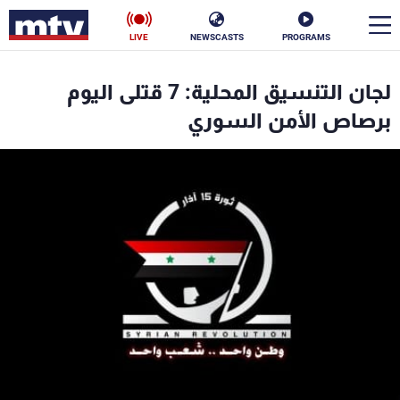
LIVE
NEWSCASTS
PROGRAMS
en
لجان التنسيق المحلية: 7 قتلى اليوم
الأخبار
برصاص الأمن السوري
سياسة
ناس
إقتصاد
فن
منوعات
رياضة
كأس العالم
البرامج
جدول البرامج