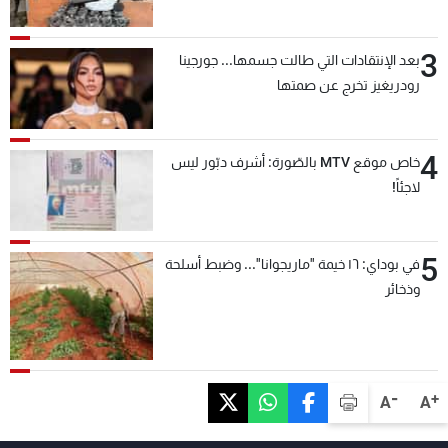
3
بعد الإنتقادات التي طالت جسمها... جورجينا
رودريغيز تخرج عن صمتها
4
خاص موقع MTV بالصّورة: أشرف دبّور ليس
لاجئاً!
5
في بوداي: ١٦ خيمة "ماريجوانا"... وضبط أسلحة
وذخائر
-
+
A
A