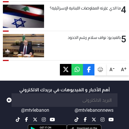
4
ما الذي غيّرته المفاوضات اللبنانية الإسرائيلية؟
5
بالفيديو: نواف سلام رسّم الحدود
-
+
A
A
أهم الأخبار و الفيديوهات في بريدك الالكتروني
@mtvlebanon
@mtvlebanonnews