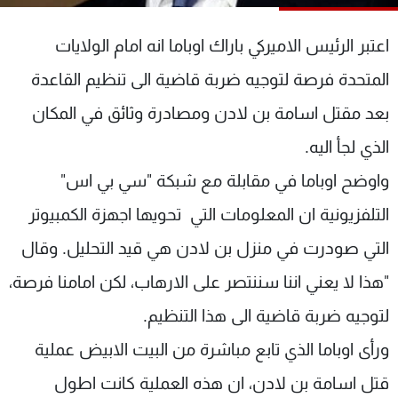
شاهد البرامج
الترددات
اعتبر الرئيس الاميركي باراك اوباما انه امام الولايات
المتحدة فرصة لتوجيه ضربة قاضية الى تنظيم القاعدة
عن MTV
وظائف
بعد مقتل اسامة بن لادن ومصادرة وثائق في المكان
الإنـتـاج
تواصل معنا
لاعلاناتكم
شروط الإسـتخدام
الذي لجأ اليه.
سياسة الخصوصية
واوضح اوباما في مقابلة مع شبكة "سي بي اس"
التلفزيونية ان المعلومات التي تحويها اجهزة الكمبيوتر
التي صودرت في منزل بن لادن هي قيد التحليل. وقال
"هذا لا يعني اننا سننتصر على الارهاب، لكن امامنا فرصة،
لتوجيه ضربة قاضية الى هذا التنظيم.
ورأى اوباما الذي تابع مباشرة من البيت الابيض عملية
قتل اسامة بن لادن، ان هذه العملية كانت اطول