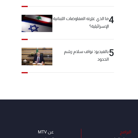
4
ما الذي غيّرته المفاوضات اللبنانية
الإسرائيلية؟
5
بالفيديو: نواف سلام رسّم
الحدود
البرامج
عن MTV