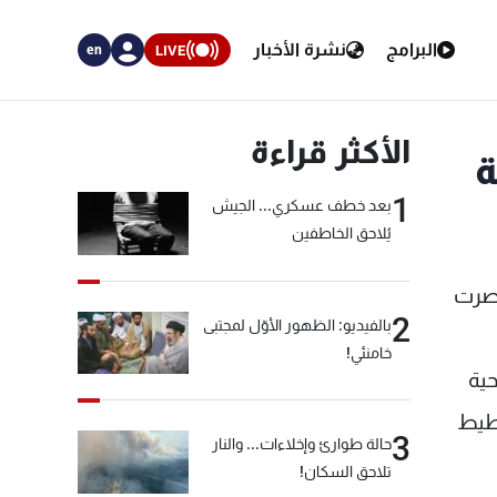
البرامج
نشرة الأخبار
LIVE
en
الأكثر قراءة
ة
1
بعد خطف عسكري... الجيش
يُلاحق الخاطفين
تصرت
2
بالفيديو: الظهور الأوّل لمجتبى
خامنئي!
حية
خطيط
3
حالة طوارئ وإخلاءات... والنار
تلاحق السكان!