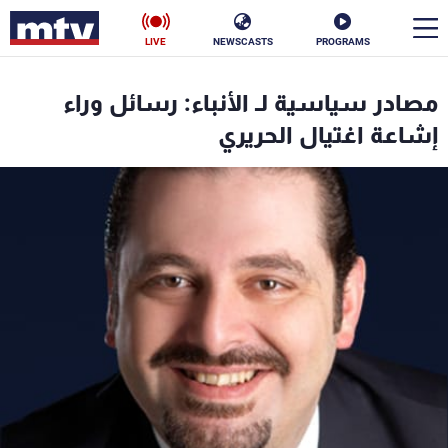
LIVE
NEWSCASTS
PROGRAMS
en
مصادر سياسية لـ الأنباء: رسائل وراء
الأخبار
إشاعة اغتيال الحريري
سياسة
ناس
إقتصاد
فن
منوعات
رياضة
كأس العالم
البرامج
جدول البرامج