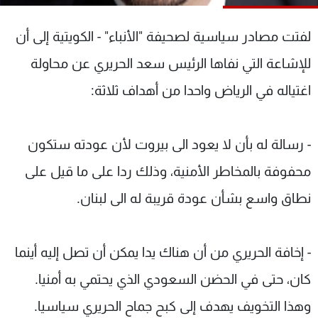
شاهد البرامج
الترددات
لفتت مصادر سياسية لصحيفة "الأنباء" - الكويتية إلى أن
للإشاعة التي نفاها الرئيس سعد الحريري عن محاولة
عن MTV
وظائف
اغتياله في الرياض واحدا من أهداف ثلاثة:
الإنـتـاج
تواصل معنا
لاعلاناتكم
شروط الإسـتخدام
سياسة الخصوصية
- رسالة له بأن لا يعود الى بيروت لأن عودته ستكون
محفوفة بالمخاطر الأمنية، وذلك ردا على ما قيل على
نطاق واسع بشأن عودة قريبة له الى لبنان.
- إخافة الحريري من أن هناك يدا يمكن أن تصل إليه أينما
كان، حتى في الحضن السعودي الذي يحتمي به أمنيا.
وهذا التخويف يهدف إلى كبح جماح الحريري سياسيا.