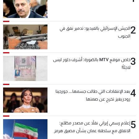
2
الجيش الإسرائيلي بالفيديو: تدمير نفق في
الجنوب
3
خاص موقع MTV بالصّورة: أشرف دبّور ليس
لاجئاً!
4
بعد الإنتقادات التي طالت جسمها... جورجينا
رودريغيز تخرج عن صمتها
5
إعلام رسمي إيراني نقلاً عن مصدر مطّلع:
الاتفاق مع سلطنة عمان بشأن مضيق هرمز
سيتأجل ما دامت أميركا تهدد إيران