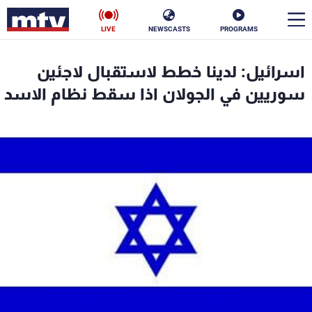
LIVE
NEWSCASTS
PROGRAMS
en
اسرائيل: لدينا خطط لاستقبال لاجئين
الأخبار
سوريين في الجولان اذا سقط نظام الاسد
سياسة
ناس
إقتصاد
فن
منوعات
رياضة
كأس العالم
البرامج
جدول البرامج