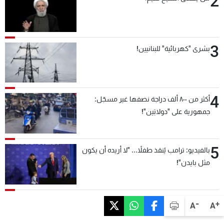
2
3
بشرى "كهربائية" للبنانيين!
4
أكثر من ٨٠٠ ألف دراجة نصفها غير مسجّل:
جمهورية على "دولابَين"!
5
بالفيديو: ترامب يُنقذ طفلاً... "لا أريده أن يكون
مثل بايدن"!
-
+
A
A