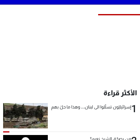
شاهد البرامج
الترددات
عن MTV
وظائف
الإنـتـاج
تواصل معنا
لاعلاناتكم
شروط الإسـتخدام
سياسة الخصوصية
الأكثر قراءة
1
إسرائيليّون تسلّلوا الى لبنان... وهذا ما حلّ بهم
من يصدّق الشيخ نعيم؟