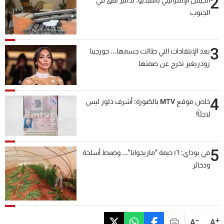
2
الجنوب
3
بعد الإنتقادات التي طالت جسمها... جورجينا
رودريغيز تخرج عن صمتها
4
خاص موقع MTV بالصّورة: أشرف دبّور ليس
لاجئاً!
5
في بوداي: ١٦ خيمة "ماريجوانا"... وضبط أسلحة
وذخائر
-
+
A
A