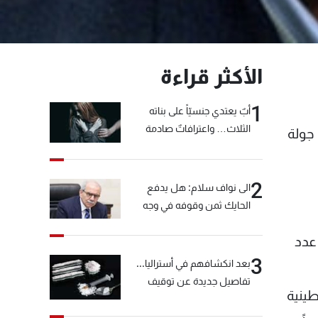
الأكثر قراءة
1
أبٌ يعتدي جنسيّاً على بناته
الثلاث… واعترافاتٌ صادمة
جولة
2
الى نواف سلام: هل يدفع
الحايك ثمن وقوفه في وجه
خيّاط؟
 عدد
3
بعد انكشافهم في أستراليا...
تفاصيل جديدة عن توقيف
طينية
"شبكة الكوكايين"