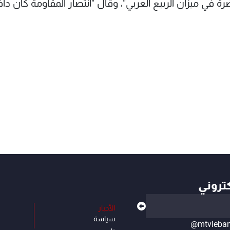
 في ميزان الربيع العربي"، وقال "انتصار المقاومة كان دافع
كتروني
الأخبار
سياسة
@mtvleba