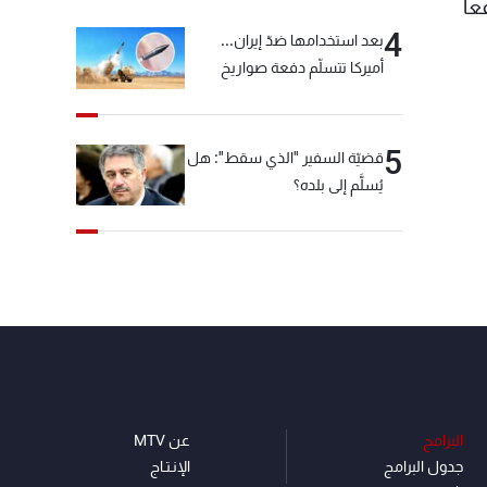
اً
4
بعد استخدامها ضدّ إيران...
أميركا تتسلّم دفعة صواريخ
كبيرة!
5
قضيّة السفير "الذي سقط": هل
يُسلَّم إلى بلده؟
البرامج
عن MTV
جدول البرامج
الإنـتـاج