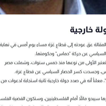
لة خارجية
لمقالة عق عودته إلى قطاع غزة مساء يوم أمس في نهاية 
ار السياسي عن حركة "حماس" وحكومتها.
 تعتبر الأولى من نوعها منذ خمس سنوات، وشملت مصر
اييس، وجسدت كسر الحصار السياسي عن قطاع غزة.
ر"، معلناً أنه في صدد جولة خارجية ثانية استجابة لدعوات من
يرها سيبدو ماثلاً أمام الفلسطينيين، وستكون القضية الفلس