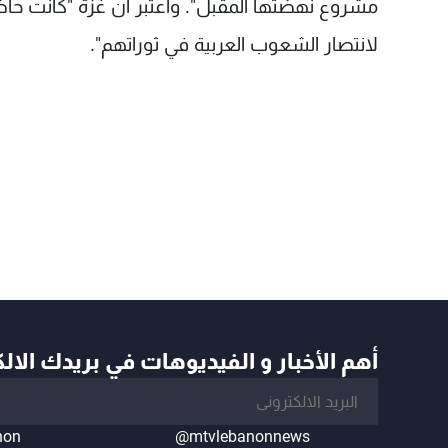
مشروع نهضتها المقبل". واعتبر أن غزة "كانت حاضرة
لانتصار الشعوب العربية في ثوراتهم".
أهم الأخبار و الفيديوهات في بريدك الال
non
@mtvlebanonnews