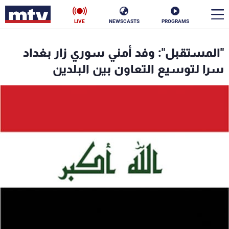
LIVE
NEWSCASTS
PROGRAMS
en
"المستقبل": وفد أمني سوري زار بغداد
الأخبار
سرا لتوسيع التعاون بين البلدين
سياسة
ناس
إقتصاد
فن
منوعات
رياضة
كأس العالم
البرامج
جدول البرامج