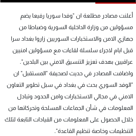
شاهد البرامج
الترددات
أعلنت مصادر مطلعة ان "وفدا سوريا رفيعا يضم
مسؤولين من وزارة الداخلية السورية وضباطا من
عن MTV
وظائف
جهازي الامن والاستخبارات السوريين زاروا بغداد سرا
الإنـتـاج
تواصل معنا
لاعلاناتكم
شروط الإسـتخدام
قبل ايام لاجراء سلسلة لقاءات مع مسؤولين امنيين
سياسة الخصوصية
عراقيين بهدف تعزيز التنسيق الامني بين البلدين".
واضافت المصادر في حديث لصحيفة "المستقبل" ان
"الوفد السوري بحث في بغداد في سبل تطوير التعاون
الامني في مجالي الاستخبارات وامن الحدود وتبادل
المعلومات في شأن الجماعات المسلحة وتحركاتها من
خلال الحصول على المعلومات من القيادات التابعة لتلك
التنظيمات وخاصة تنظيم القاعدة".