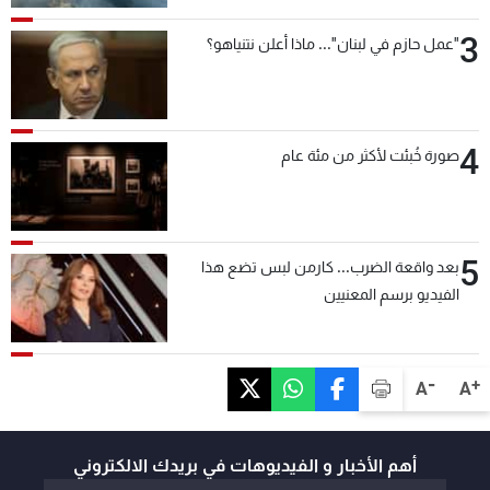
3
"عمل حازم في لبنان"... ماذا أعلن نتنياهو؟
4
صورة خُبئت لأكثر من مئة عام
5
بعد واقعة الضرب... كارمن لبس تضع هذا
الفيديو برسم المعنيين
-
+
A
A
أهم الأخبار و الفيديوهات في بريدك الالكتروني