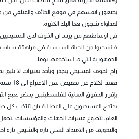
و«التقية» الدرزية تعيق نسج شبكات امان. لكن الم
يضعون انفسهم في موقع الخائف والمتلقي من دون ا
لمداواة شجون هذا البلد الكثيرة.
في اوساطهم من يردد ان الخوف لدى المسيحيين تحو
فانسحبوا من الحياة السياسية في مراهقة سياسية 
الجمهورية التي ما استخدمها يوما.
راح الخوف المسيحي يتجذر ويأخذ تعبيرات لا تليق ب
فعند الك
بإقرار الحقوق المدنية للفلسطينيين يحضر بعبع ا
يجتمع المسيحيون على المطالبة بان تنتخب كل طائف
العام، تتطوع عشرات الجهات والمؤسسات لتجعل 
والتخويف من الامتداد السني تارة والشيعي تارة اخ