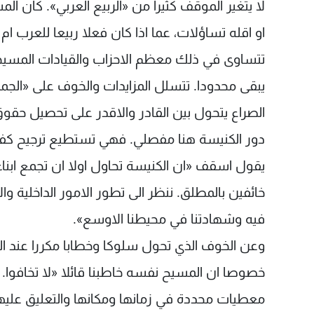
لا يتغير الموقف كثيرا من «الربيع العربي». كان ا
او اقله تساؤلات، عما اذا كان فعلا ربيعا للعرب ام
تتساوى في ذلك معظم الاحزاب والقيادات المسيحي
يبقى محدودا. تتسلل المزايدات والخوف على «الج
الصراع يتحول بين القادر والاقدر على تحصيل حقوق
دور الكنيسة هنا مفصلي. فهي تستطيع ترجيح كفة 
يقول اسقف «ان الكنيسة تحاول اولا ان تجمع ابنا
خائفين بالمطلق. ننظر الى تطور الامور الداخلية وا
فيه وشهادتنا في محيطنا الاوسع».
وعن الخوف الذي تحول سلوكا وخطابا مكررا عند ا
خصوصا ان المسيح نفسه خاطبنا قائلا «لا تخافوا. ا
معطيات محددة في زمانها ومكانها والتعليق عليها.