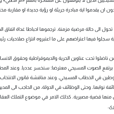
سيحيين الذين لا يتوقفون عن المفاخرة بأنهم «أم الصبي» وأ
ن يقدموا اية مبادرة جريئة او رؤية جديدة او مقاربة مخت
ل الى حالة مرضية مزمنة. ترجموها احباطا غداة اتفاق ال
سجلوا فيها اعتراضهم على ما اعتبروه انتزاع صلاحيات رئ
من ناضلوا تحت عناوين الحرية والديموقراطية وحقوق الانسا
لام عن تخفيض سن الاقتراع الى 18 سنة يرتفع الصوت المسيحي معترضا: سنخسر عدديا. وعند الم
لتوطين في الخطاب المسيحي. وعند مناقشة قانون الانتخاب
ة نوابها. وحتى الوظائف في الدولة، من الحاجب الى المدير
منها قضية مصيرية. كذلك الامر في موضوع التملك العقا
رى.