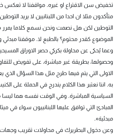
تخفيض سن الاقتراع او غيره. مواقفنا لا تعكس خ
متأكدون مثلا ان احدا من اللبنانيين لا يريد الت
التوطين لكن هل نصمت ونحن نسمع كلاما يمرر من
الموضوع كقدر محتوم؟ بالطبع لا. موقفنا مبدئي وتك
وعما يُحكى عن محاولة بكركي حصر الاوراق المسيح
وحصولها، بطريقة غير مباشرة، على تفويض للتفاو
الاولى التي يتم فيها طرح مثل هذا السؤال الذي ي
به. اننا نعتبر هذا الكلام يندرج في الحملة على ال
السياسية المباشرة. وفي الوقت نفسه هما ليسا مت
مبدئية».
وعن دخول البطريرك في محاولات تقريب وجهات ال