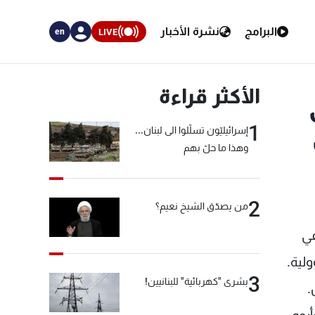
البرامج
نشرة الأخبار
LIVE
en
الأكثر قراءة
1
إسرائيليّون تسلّلوا الى لبنان...
وهذا ما حلّ بهم
2
من يصدّق الشيخ نعيم؟
في
لية.
3
بشرى "كهربائية" للبنانيين!
.