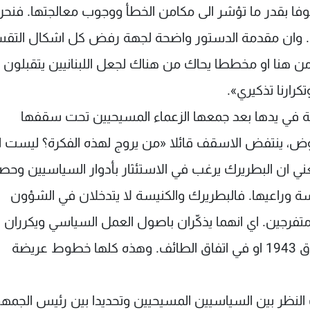
وفا بقدر ما تؤشر الى مكامن الخطأ ووجوب معالجتها. فنح
وطين. وان مقدمة الدستور واضحة لجهة رفض كل اشكال التقس
 هنا او مخططا يحاك من هناك لجعل اللبنانيين يتقبلون
رارنا تذكيري».
ية في يدها بعد جمعها الزعماء المسيحيين تحت سقفها
ض، ينتفض الاسقف قائلا «من يروج لهذه الفكرة؟ ليست ال
عني ان البطريرك يرغب في الاستئثار بأدوار السياسيين وحص
كنيسة وراعيها. فالبطريرك والكنيسة لا يتدخلان في الشؤون
فرجين. اي انهما يذكّران باصول العمل السياسي ويكرران
المبادئ التي توافق عليها اللبنانييون سواء في ميثاق 1943 او في اتفاق الطائف. وهذه كلها خطوط عريضة
نظر بين السياسيين المسيحيين وتحديدا بين رئيس الجمهو