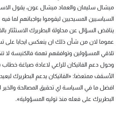
ميشال سليمان والعماد ميشال عون، يقول الاسق
السياسيين المسيحيين ليقوموا بواجباتهم لما فيه 
يناقض السؤال عن محاولة البطريرك الاستئثار بال
عموما لان من شأن ذلك ان ينعكس ايجابا على تسيي
تلاقي المسؤولين وتوافقهم تهمة فالكنيسة لا تنك
وحول دعم الفاتيكان للراعي لاعادة صياغة خطاب
الأسقف ممتعضا: «الفاتيكان يدعم البطريرك ليع
افضل ما في السياسة اي تحقيق المصالحة والخير ال
البطريرك على فعله منذ توليه المسؤولية».