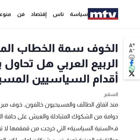
سياسة
ناس
إقتصاد
فن
منوع
+
الخوف سمة الخطاب المس
A
-
A
الربيع العربي هل تحاو
أقدام السياسيين المسي
السفير
منذ اتفاق الطائف والمسيحيون خائفون. خوف مبرر حي
دوامة من الشكوك المتبادلة والعيش على حافة الت
فـ«السنية السياسية» التي خرجت من قمقمها لا ت