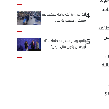
بوه،
لفة
4
أكثر من ٨٠٠ ألف دراجة نصفها غير
مسجّل: جمهورية على
"دولابَين"!
طائف.
يس
5
بالفيديو: ترامب يُنقذ طفلاً... "لا
أريده أن يكون مثل بايدن"!
ن.
طالبة
ري