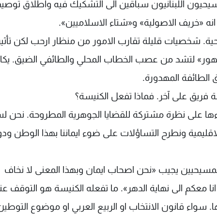
لمسيحيون اللبنانيون سباقين الى التشكيك فيه واطلاق توصي
 انه «خريف الاصولية» و«شتاء الاسلاميين».
ة. شخصيات قليلة تقارب الامور من منظار ارحب لكن تأثير
مهور» لتشد من عصب الخطاب المحلي والطائفي الضيق. يكا
 الطائفة المهدورة.
فريق على آخر. فماذا تفعل الكنيسة؟
ءها على نظرة مشتركة للقضايا الجوهرية المطروحة. نحن لس
لاقليمية ونطرح التساؤلات على ضوء ايماننا بهذا الوطن ودور
لمسيحيين يجيب «نحن اصحاب ايمان وبهذا المعنى لا نخاف
نا معكم الى نهاية الدهر». ما تفعله الكنيسة هو التوقف عن
 سواء قانون الانتخاب او الربيع العربي او موضوع التوطين