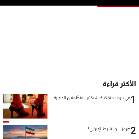
شاهد البرامج
الترددات
عن MTV
وظائف
الإنـتـاج
تواصل معنا
لاعلاناتكم
شروط الإسـتخدام
سياسة الخصوصية
الأكثر قراءة
1
في بيروت: تفكيك شبكتين منظّمتين للدعارة!
2
هرمز... والشرط الإيراني!