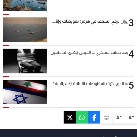
3
إيران ترفع السقف في هرمز: تعويضات وإلّا...
4
بعد خطف عسكري... الجيش يُلاحق الخاطفين
5
ما الذي غيّرته المفاوضات اللبنانية الإسرائيلية؟
-
+
A
A