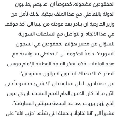
المفقودين مضمونه، خصوصاً ان اهاليهم يطالبون
الدولة بالتعاطي مع هذا الملف بجدّية، لذلك نأمل من
وزير الخارجية ان يبادر بعد عودته من ليبيا الى اخذ موقف
في هذا الاتجاه، والتواصل مع السلطات السورية
للسؤال عن مصير هؤلاء المفقودين في السجون
السورية"، داعياً الحكومة الى "التعاطي بسواسية مع
هذه الملفات، فكما نقدّر القيمة الوطنية للإمام موسى
الصدر كذلك هناك لبنانيون لا يزالون مفقودين".
من جهة اخرى، اعلن معلوف ان "لا شيء محسوماً حتى
الآن ما اذا كان الامين العام للامم المتحدة بان كي مون
الذي يزور بيروت بعد غد الجمعة سيلتقي المعارضة"،
مشيراً الى "اننا تفاجأنا بالحملة التي شنّها "حزب الله" على