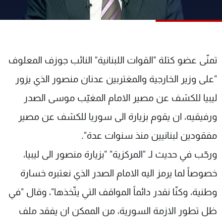
شاهد البرامج
الترددات
عن MTV
وظائف
تمنّى عضو كتلة "القوات اللبنانية" النائب جوزف المعلوف
الإنـتـاج
تواصل معنا
"على وزير الخارجية والمغتربين عدنان منصور الذي يزور
لاعلاناتكم
شروط الإسـتخدام
سياسة الخصوصية
ليبيا للكشف عن مصير الامام المغيّب موسى الصدر
ورفيقيه، ان يقوم بزيارة الى سوريا للكشف عن مصير
مفقودين لبنانيين منذ سنوات عدة".
ورحّب في حديث لـ "المركزية" "بزيارة منصور الى ليبيا،
خصوصاً لما يرمز اليه الامام الصدر الذي نعتبره خسارة
وطنية، وكنّا نقدر دائماً المواقف التي يتّخذها"، وقال "في
ظل تطور الازمة السورية، من الممكن ان يفقد ملف