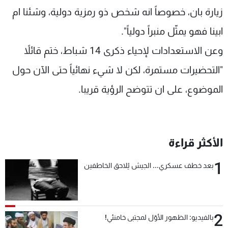
زيارة بان، خصوصاً انه شخص ذو رمزية دولية، وشئنا ام
ابينا فهو يمثّل منبراً دولياً".
وعن الاستعدادات لإحياء ذكرى 14 شباط، ختم قائلاً
"التحضيرات مستمرة، لكن لا شيء نهائياً حتى الآن حول
الموضوع، على ان تتوضح الرؤية قريبا.
الأكثر قراءة
1
بعد خطف عسكري... الجيش يُلاحق الخاطفين
2
بالفيديو: الظهور الأوّل لمجتبى خامنئي!