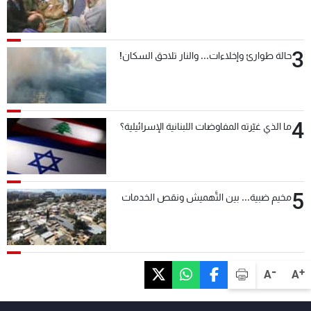
3
حالة طوارئ وإخلاءات... والنار تلاحق السكان!
4
ما الذي غيّرته المفاوضات اللبنانية الإسرائيلية؟
5
مخيم ضبية... بين التَّهميش ونقص الخدمات
-
+
A
A