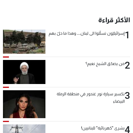
شاهد البرامج
الترددات
الأكثر قراءة
1
إسرائيليّون تسلّلوا الى لبنان... وهذا ما حلّ بهم
عن MTV
وظائف
الإنـتـاج
تواصل معنا
لاعلاناتكم
شروط الإسـتخدام
سياسة الخصوصية
2
من يصدّق الشيخ نعيم؟
3
تكسير سيارة نور غندور في منطقة الرملة
البيضاء
4
بشرى "كهربائية" للبنانيين!