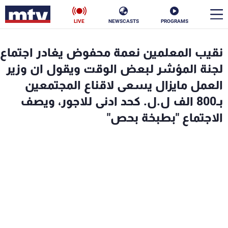
LIVE
NEWSCASTS
PROGRAMS
en
نقيب المعلمين نعمة محفوض يغادر اجتماع
الأخبار
لجنة المؤشر لبعض الوقت ويقول ان وزير
العمل مايزال يسعى لاقناع المجتمعين
سياسة
ناس
بـ800 الف ل.ل. كحد ادنى للاجور، ويصف
الاجتماع "بطبخة بحص"
إقتصاد
فن
منوعات
رياضة
كأس العالم
البرامج
جدول البرامج