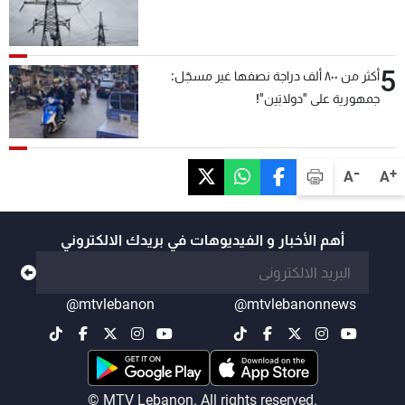
5
أكثر من ٨٠٠ ألف دراجة نصفها غير مسجّل:
جمهورية على "دولابَين"!
-
+
A
A
أهم الأخبار و الفيديوهات في بريدك الالكتروني
@mtvlebanon
@mtvlebanonnews
© MTV Lebanon. All rights reserved.