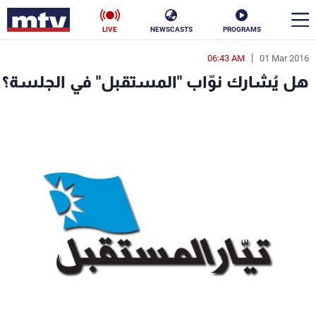
LIVE
NEWSCASTS
PROGRAMS
06:43 AM
01 Mar 2016
en
هل يُشارك نوّاب "المستقبل" في الجلسة؟
الأخبار
سياسة
ناس
إقتصاد
فن
منوعات
رياضة
كأس العالم
البرامج
جدول البرامج