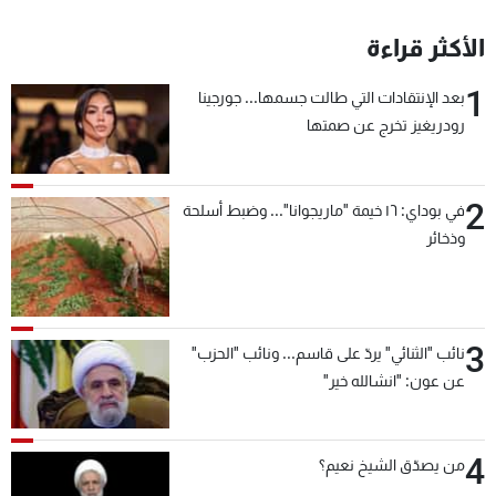
الأكثر قراءة
1
بعد الإنتقادات التي طالت جسمها... جورجينا
رودريغيز تخرج عن صمتها
2
في بوداي: ١٦ خيمة "ماريجوانا"... وضبط أسلحة
وذخائر
3
نائب "الثنائي" يردّ على قاسم... ونائب "الحزب"
عن عون: "انشالله خير"
4
من يصدّق الشيخ نعيم؟