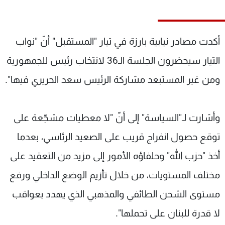
شاهد البرامج
الترددات
أكدت مصادر نيابية بارزة في تيار "المستقبل" أنّ "نواب
عن MTV
وظائف
التيار سيحضرون الجلسة الـ36 لانتخاب رئيس للجمهورية
الإنـتـاج
تواصل معنا
ومن غير المستبعد مشاركة الرئيس سعد الحريري فيها".
لاعلاناتكم
شروط الإسـتخدام
سياسة الخصوصية
وأشارت لـ"السياسة" إلى أنّ "لا معطيات مشجّعة على
توقع حصول انفراج قريب على الصعيد الرئاسي، بعدما
أخذ "حزب الله" وحلفاؤه الأمور إلى مزيد من التعقيد على
مختلف المستويات، من خلال تأزيم الوضع الداخلي ورفع
مستوى الشحن الطائفي والمذهبي الذي يهدد بعواقب
لا قدرة للبنان على تحملها".