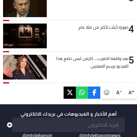
4
صورة خُبئت لأكثر من مئة عام
5
بعد واقعة الضرب... كارمن لبس تضع هذا
الفيديو برسم المعنيين
-
+
A
A
أهم الأخبار و الفيديوهات في بريدك الالكتروني
@mtvlebanon
@mtvlebanonnews