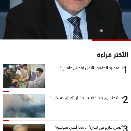
شاهد البرامج
الترددات
عن MTV
وظائف
الإنـتـاج
تواصل معنا
لاعلاناتكم
شروط الإسـتخدام
سياسة الخصوصية
الأكثر قراءة
1
بالفيديو: الظهور الأوّل لمجتبى خامنئي!
2
حالة طوارئ وإخلاءات... والنار تلاحق السكان!
3
"عمل حازم في لبنان"... ماذا أعلن نتنياهو؟