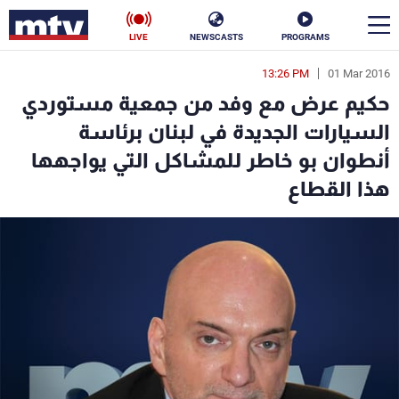
LIVE
NEWSCASTS
PROGRAMS
13:26 PM
01 Mar 2016
en
حكيم عرض مع وفد من جمعية مستوردي
الأخبار
السيارات الجديدة في لبنان برئاسة
أنطوان بو خاطر للمشاكل التي يواجهها
سياسة
ناس
هذا القطاع
إقتصاد
فن
منوعات
رياضة
كأس العالم
البرامج
جدول البرامج