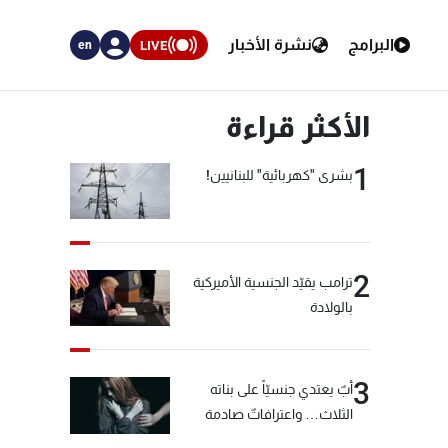
البرامج
نشرة الأخبار
LIVE
en
الأكثر قراءة
1
بشرى "كهربائية" للبنانيين!
2
ترامب يقيّد الجنسية الأميركية
بالولادة
3
أبٌ يعتدي جنسيّاً على بناته
الثلاث… واعترافاتٌ صادمة