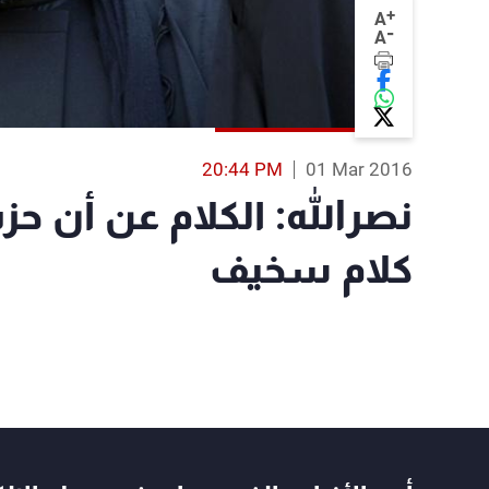
+
A
-
A
20:44 PM
01 Mar 2016
نصرالله: الكلام عن أن حز
كلام سخيف