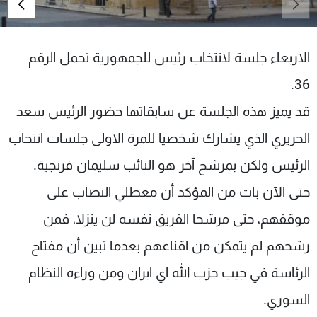
شاهد البرامج
الترددات
الاربعاء جلسة لانتخاب رئيس للجمهورية تحمل الرقم
عن MTV
وظائف
36.
الإنـتـاج
تواصل معنا
قد يميز هذه الجلسة عن سابقاتها حضور الرئيس سعد
لاعلاناتكم
شروط الإسـتخدام
سياسة الخصوصية
الحريري الذي يشارك شخصيا للمرة الاولى جلسات انتخاب
الرئيس ولكن بمرشح آخر هو النائب سليمان فرنجية.
حتى الآن بات من المؤكد أن معطلي النصاب على
موقفهم، حتى مرشحا الفريق نفسه لن ينزلا، فمن
رشحهم لم يتمكن من اقناعهم بعدما تبين أن مفتاح
الرئاسة في جيب حزب الله اي ايران ومن وراءه النظام
السوري.