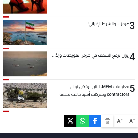
3
هرمز... والشرط الإيراني!
4
إيران ترفع السقف في هرمز: تعويضات وإلّا...
5
معلومات MFM: لبنان يرفض تولي
contractors وشركات أمنية خاصة مهمة
التحقق من نزع سلاح "حزب الله"
-
+
A
A