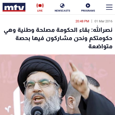
LIVE
NEWSCASTS
PROGRAMS
20:48 PM
01 Mar 2016
en
نصرالله: بقاء الحكومة مصلحة وطنية وهي
الأخبار
حكومتكم ونحن مشاركون فيها بحصة
متواضعة
سياسة
ناس
إقتصاد
فن
منوعات
رياضة
كأس العالم
البرامج
جدول البرامج