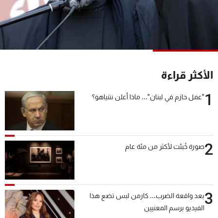
شاهد البرامج
الترددات
عن MTV
وظائف
الإنـتـاج
تواصل معنا
الأكثر قراءة
لاعلاناتكم
شروط الإسـتخدام
سياسة الخصوصية
1
"عمل حازم في لبنان"... ماذا أعلن نتنياهو؟
2
صورة خُبئت لأكثر من مئة عام
3
بعد واقعة الضرب... كارمن لبس تضع هذا
الفيديو برسم المعنيين