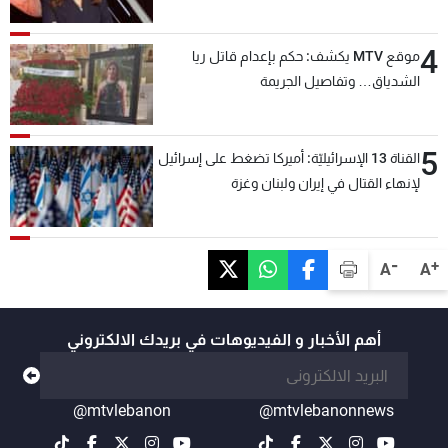
4
موقع MTV يكشف: حكم بإعدام قاتل ريا
الشدياق… وتفاصيل الجريمة
5
القناة 13 الإسرائيليّة: أميركا تضغط على إسرائيل
لإنهاء القتال في إيران ولبنان وغزة
-
+
A
A
أهم الأخبار و الفيديوهات في بريدك الالكتروني
@mtvlebanon
@mtvlebanonnews