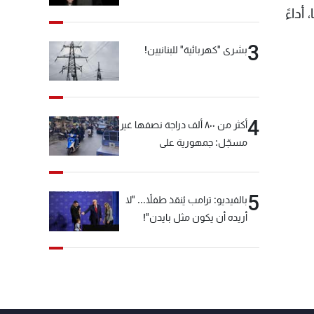
أداءً
3
بشرى "كهربائية" للبنانيين!
4
أكثر من ٨٠٠ ألف دراجة نصفها غير
مسجّل: جمهورية على
"دولابَين"!
5
بالفيديو: ترامب يُنقذ طفلاً... "لا
أريده أن يكون مثل بايدن"!