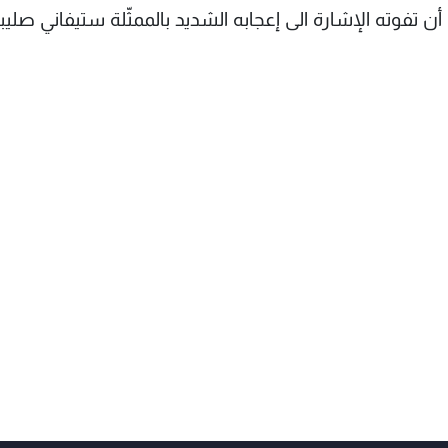
وته الإشارة الى إعجابه الشديد بالممثّلة ستيفاني صليبا، 