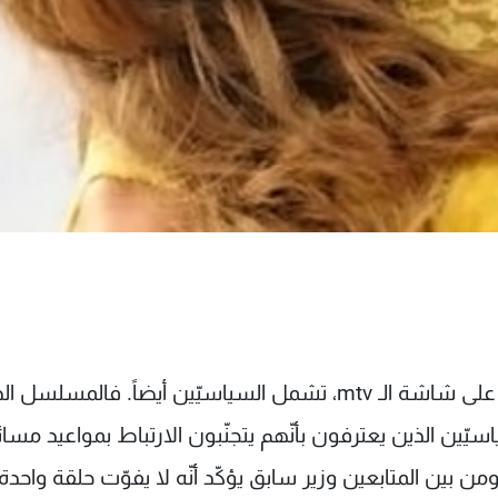
يبدو أنّ متابعة مسلسل "متل القمر"، الذي يُعرض على شاشة الـ mtv، تشمل السياسيّين أيضاً. فالمسلس
ّين الذين يعترفون بأنّهم يتجنّبون الارتباط بمواعيد مسائي
ن بين المتابعين وزير سابق يؤكّد أنّه لا يفوّت حلقة واحد