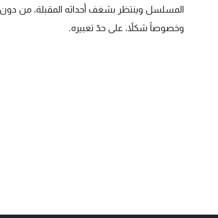
المسلسل وينتظر بشغف أحداثه المقبلة، من دون أن تف
وخصوصاً شكلاً، على حدّ تعبيره.