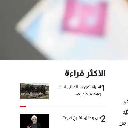
الأكثر قراءة
1
إسرائيليّون تسلّلوا الى لبنان...
وهذا ما حلّ بهم
ل الذي
ّة
2
من يصدّق الشيخ نعيم؟
ة من