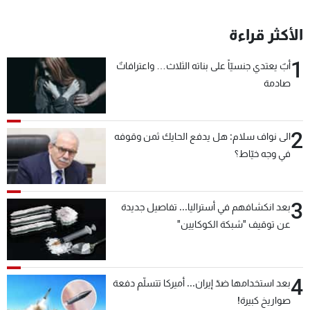
الأكثر قراءة
1
أبٌ يعتدي جنسيّاً على بناته الثلاث… واعترافاتٌ
صادمة
2
الى نواف سلام: هل يدفع الحايك ثمن وقوفه
في وجه خيّاط؟
3
بعد انكشافهم في أستراليا... تفاصيل جديدة
عن توقيف "شبكة الكوكايين"
4
بعد استخدامها ضدّ إيران... أميركا تتسلّم دفعة
صواريخ كبيرة!