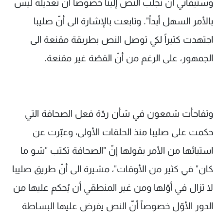
وستيفاني أن نجلب النص إلينا خصوصاً أنّ تعديله ليس
بالأمر السهل أبداً". وتابعت بالإشارة الى أنّ صليبا
اجتهدت كثيراً لكي توصل النص بطريقة مقنعة الى
الجمهور، على الرغم من أنّ القصّة غير مقنعة.
وتفاجأت شمعون في شأن ردّة فعل الصحافة التي
حكمت على صليبا منذ الحلقات الأولى، وعبّرت عن
استيائها من الأمر بقولها إنّ "الصحافة تكتب "شو ما
كان" في كثير من الأوقات"، مشيرة الى أنّ طريق صليبا
لا تزال في أوّلها ومن غير المنطقي أن يُحكم عليها من
الدور الأوّل خصوصاً أنّ النص يفرض عليها البساطة