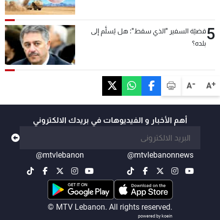
5
قضيّة السفير "الذي سقط": هل يُسلَّم إلى
بلده؟
-
+
A
A
أهم الأخبار و الفيديوهات في بريدك الالكتروني
@mtvlebanon
@mtvlebanonnews
© MTV Lebanon. All rights reserved.
powered by koein