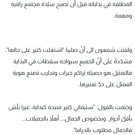
المطلقة في بداياته قبل أن تصبح سيّدة مجتمع راقية
ومهمة.
ولفتت شمعون الى أنّ صليبا "اشتغلت كتير على حالها"،
مشدّدةً على أنّ الجميع سيواجه سقطات في البداية
فالتمثيل هو حصيلة تراكم خبرات وتجارب تصنع هوية
الممثل على حدّ تعبيرها.
وختمت بالقول: "ستيفاني كتير منيحة كبداية، غيرا بلّش
بأقلّ أدوار. وبخصوص الجمال... أهلاً بالجميلات...
فالجمال مطلوب بالدراما".