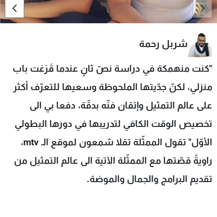
شاهد البرامج
الترددات
شربل رحمة
عن MTV
وظائف
الإنـتـاج
تواصل معنا
"كنت منهمكة في دراسة نصّ ثانٍ عندما قَرَعَت باب
لاعلاناتكم
شروط الإسـتخدام
منزلي، لكنّ جدّيتها الملحوظة وسعيها للتعرّف أكثر
سياسة الخصوصية
على عالم التمثيل وإتقان فنّه بدقّة، دفعا بي الى
تخصيص الوقت الكافي لتدريبها في دورها البطولي
الأوّل" تقول الممثّلة تقلا شمعون لموقع الـ
mtv
،
راويةً قصّتها مع الممثّلة الآتية الى عالم التمثيل من
تقديم البرامج والجمال والموضة.