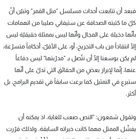
فبعد أن تتابعت أحداث مسلسل "مثل القمر" وتبيّن أنّ
كلّ ما كتبته الصحافة عن ستيفاني صليبا من اتهمامات
بأنّها دخيلة على المجال وأنّها ليس بممثلة حقيقيّة ليس
إلّا انتقاداً من باب التجريح، أو، على الأقلّ، أحكاماً متسرّعة،
لم يكن بوسعنا إلّا أن نتّصل بـ "مدرّبتها" ليس دفاعاً
عنها، إنّما لإبراز بعضٍ من الحقائق التي تدلّ على أنّها
ستبرع في التمثيل كما برعت سابقاً في تقديم البرامج، بل
أكثر.
وتقول شمعون: "النص صعب للغاية، اذ يمكنه أن
يفشّل الممثل مهما كانت خبراته السابقة. ولذلك قرّرت