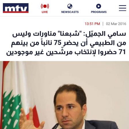
LIVE
NEWSCASTS
PROGRAMS
13:51 PM
02 Mar 2016
en
سامي الجميّل: "شبعنا" مناورات وليس
الأخبار
من الطبيعي أن يحضر 75 نائباً من بينهم
71 حضروا لإنتخاب مرشّحين غير موجودين
سياسة
ناس
إقتصاد
فن
منوعات
رياضة
كأس العالم
البرامج
جدول البرامج