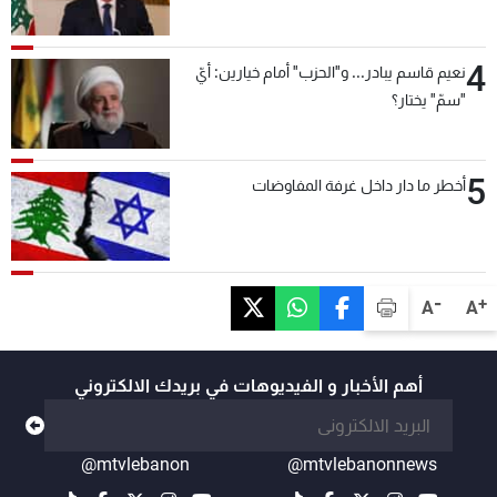
4
نعيم قاسم يبادر... و"الحزب" أمام خيارين: أيّ
"سمّ" يختار؟
5
أخطر ما دار داخل غرفة المفاوضات
-
+
A
A
أهم الأخبار و الفيديوهات في بريدك الالكتروني
@mtvlebanon
@mtvlebanonnews