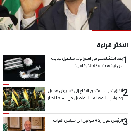
شاهد البرامج
الترددات
عن MTV
وظائف
الإنـتـاج
تواصل معنا
الأكثر قراءة
لاعلاناتكم
شروط الإسـتخدام
سياسة الخصوصية
1
بعد انكشافهم في أستراليا... تفاصيل جديدة
عن توقيف "شبكة الكوكايين"
2
أنفاق "حزب الله" من البقاع إلى كسروان فجبيل
وصولاً إلى المختارة... التفاصيل في نشرة الأخبار
بعد قليل
3
الرئيس عون ردّ 4 قوانين إلى مجلس النواب