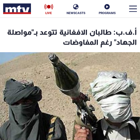
LIVE
NEWSCASTS
PROGRAMS
en
أ.ف.ب: طالبان الافغانية تتوعد بـ"مواصلة
الأخبار
الجهاد" رغم المفاوضات
سياسة
ناس
إقتصاد
فن
منوعات
رياضة
كأس العالم
البرامج
جدول البرامج