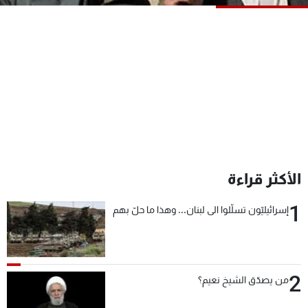
شاهد البرامج
الترددات
عن MTV
وظائف
الإنـتـاج
تواصل معنا
لاعلاناتكم
شروط الإسـتخدام
سياسة الخصوصية
الأكثر قراءة
1
إسرائيليّون تسلّلوا الى لبنان... وهذا ما حلّ بهم
2
من يصدّق الشيخ نعيم؟