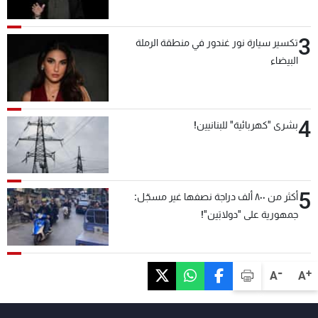
3
تكسير سيارة نور غندور في منطقة الرملة
البيضاء
4
بشرى "كهربائية" للبنانيين!
5
أكثر من ٨٠٠ ألف دراجة نصفها غير مسجّل:
جمهورية على "دولابَين"!
-
+
A
A